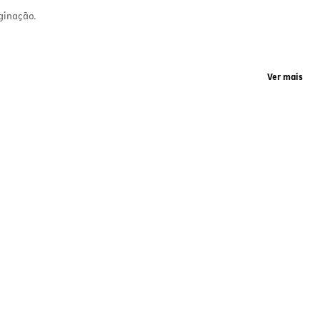
ginação.
ida
uras
l
Ver mais
e e
veis
ura
 das