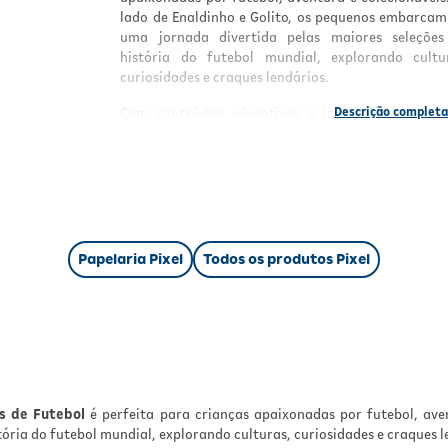
lado de Enaldinho e Golito, os pequenos embarca
uma jornada divertida pelas maiores seleções
história do futebol mundial, explorando cultu
curiosidades e craques lendários.
Com conteúdos educativos e interativos, a col
transforma a paixão pelo esporte em momentos
aprendizado, entretenimento e imaginação.
O que acompanha a coleção?
Cada edição oferece uma experiência cheia de dive
e interação:
Papelaria Pixel
Todos os produtos Pixel
1 livro sortido da coleção
Adesivos colecionáveis para completar o L
Ilustrado Oficial
1 Cabeçudinho exclusivo de brinde
Conteúdos sobre países, seleções e cultura
futebol mundial
Curiosidades incríveis e jogadores históricos
s de Futebol
é perfeita para crianças apaixonadas por futebol, aven
ria do futebol mundial, explorando culturas, curiosidades e craques l
Benefícios