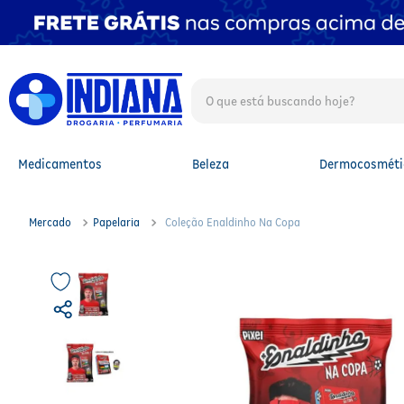
O que está buscando hoje?
TERMOS MAIS BUSCADOS
1
º
fralda
2
º
mounjaro
Medicamentos
Beleza
Dermocosméti
3
º
protetor solar facial
4
º
lenço umedecido
5
º
whey
Mercado
Papelaria
Coleção Enaldinho Na Copa
6
º
shampoo
7
º
fralda xg
8
º
protetor solar
9
º
fralda g
10
º
óleo capilar