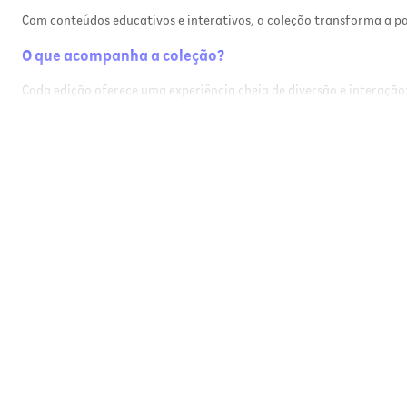
Com conteúdos educativos e interativos, a coleção transforma a 
O que acompanha a coleção?
Cada edição oferece uma experiência cheia de diversão e interação
1 livro sortido da coleção
Adesivos colecionáveis para completar o Livro Ilustrado Ofici
1 Cabeçudinho exclusivo de brinde
Conteúdos sobre países, seleções e culturas do futebol mundi
Curiosidades incríveis e jogadores históricos
Benefícios
Incentiva o hábito da leitura de forma divertida
Estimula o interesse por esportes e culturas internacionais
Desenvolve imaginação e criatividade infantil
Conteúdo educativo com linguagem leve e envolvente
Ideal para crianças fãs de futebol e colecionáveis
Informações do Produto