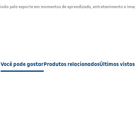
paixão pelo esporte em momentos de aprendizado, entretenimento e ima
Incentiva o hábito da leitura de forma divert
Estimula o interesse por esportes e cult
internacionais
Desenvolve imaginação e criatividade infanti
:
Conteúdo educativo com linguagem lev
envolvente
al
Ideal para crianças fãs de futebol e colecioná
Informações do Produto
al
Você pode gostar
Produtos relacionados
Últimos vistos
Produto:
Coleção Enaldinho Na Copa
Editora:
Pixel
Edição:
1ª edição – Fevereiro 2026
Formato:
Flow Pack (livro sortido + brindes)
Tema:
Futebol, seleções mundiais e cult
esportiva
Indicação:
Infantil e infantojuvenil
Uma Viagem Pelo Mundo do Futebol
A coleção leva os leitores para dentro do universo