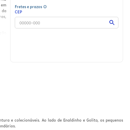
m em
Fretes e prazos
 da
CEP
ras,
eção
 de
rsão
ivro
s do
tura e colecionáveis. Ao lado de Enaldinho e Golito, os pequenos
endários.