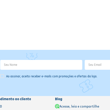
maiores seleções da história, apresentando:
Uniformes históricos e icônicos
Times que marcaram gerações
Craques lendários do futebol mundial
Curiosidades culturais dos países participant
ções da história, apresentando:
Ao assinar, aceito receber e-mails com promoções e ofertas da loja.
ndimento ao cliente
Blog
00
Acesse, leia e compartilhe