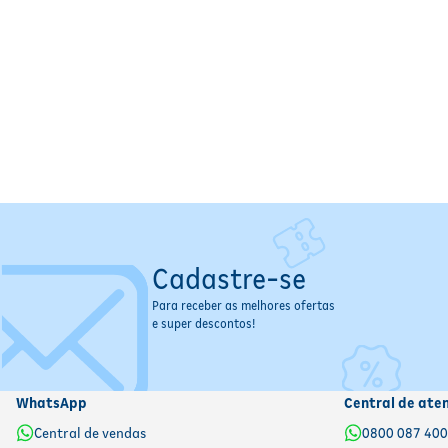
Produto:
Coleção Enaldinho Na Copa
Editora:
Pixel
Edição:
1ª edição – Fevereiro 2026
Formato:
Flow Pack (livro sortido + brindes)
Tema:
Futebol, seleções mundiais e cultura esportiva
Indicação:
Infantil e infantojuvenil
Uma Viagem Pelo Mundo do Futebol
A coleção leva os leitores para dentro do universo das maiores sele
Uniformes históricos e icônicos
Times que marcaram gerações
Craques lendários do futebol mundial
Cadastre-se
Curiosidades culturais dos países participantes
Para receber as melhores ofertas
e super descontos!
WhatsApp
Central de ate
Central de vendas
0800 087 40