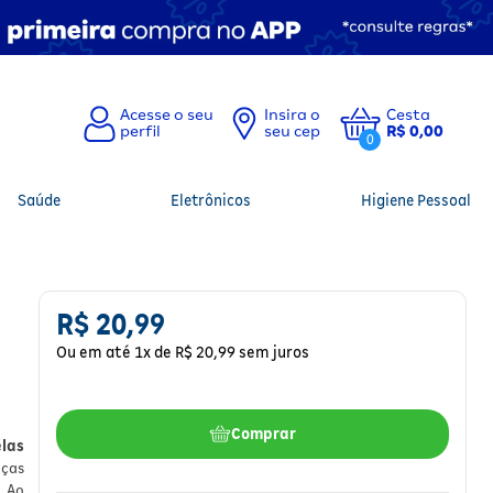
Insira o
Cesta
seu cep
R$ 0,00
0
Saúde
Eletrônicos
Higiene Pessoal
R$
20
,
99
Ou em até
1
x de
R$
20
,
99
sem juros
Comprar
las
nças
. Ao