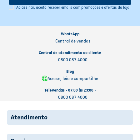
a dose esquecida e retome o horário habitual.
- Nunca dobre a dose: Não tome duas doses ao mesmo tempo para
Ao assinar, aceito receber emails com promoções e ofertas da loja
compensar o esquecimento — isso pode causar efeitos adversos.
- Dúvidas persistentes: Em caso de dúvida, consulte o farmacêutico
ou médico responsável antes de continuar o uso.
WhatsApp
Central de vendas
Central de atendimento ao cliente
0800 087 4000
Blog
Acesse, leia e compartilhe
Televendas • 07:00 às 23:00 •
0800 087 4000
Atendimento