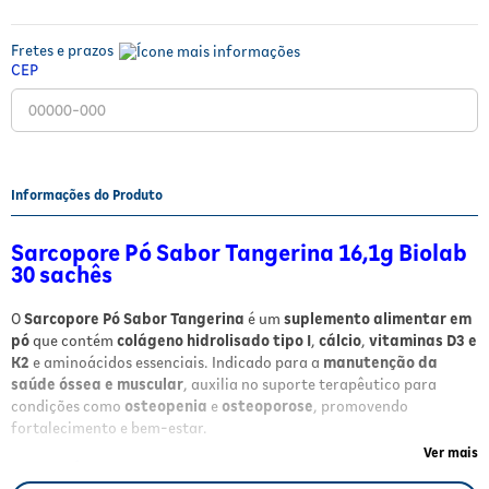
Fitoterápicos e Homeopáticos
Fretes e prazos
Parar de fumar
CEP
Informações do Produto
Sarcopore Pó Sabor Tangerina 16,1g Biolab
30 sachês
O
Sarcopore Pó Sabor Tangerina
é um
suplemento alimentar em
pó
que contém
colágeno hidrolisado tipo I
,
cálcio
,
vitaminas D3 e
K2
e aminoácidos essenciais. Indicado para a
manutenção da
saúde óssea e muscular
, auxilia no suporte terapêutico para
condições como
osteopenia
e
osteoporose
, promovendo
fortalecimento e bem-estar.
Ver mais
Benefícios