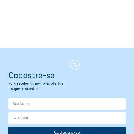
consuma imediatamente. Recomenda-se seguir a orientação do
profissional de saúde para melhor aproveitamento dos benefícios.
Especificações
Princípio Ativo:
Colágeno hidrolisado
Classe Terapêutica:
Suplemento
Apresentação:
30 sachês de 16,1 g
Forma Farmacêutica:
Pó
Fabricante:
Biolab
Indicação Terapêutica:
Manutenção da saúde óssea e muscular
Refrigeração:
Não requer refrigeração
Cadastre-se
Contraindicações
Para receber as melhores ofertas
e super descontos!
Não há contraindicações específicas informadas para este produto.
Se eu esquecer de tomar o medicamento, o que fazer?
- Lembre assim que possível: Se ainda falta bastante tempo para a
próxima dose, tome o suplemento assim que lembrar.
- Dose próxima: Se já estiver perto do horário da próxima dose, pule
Cadastre-se