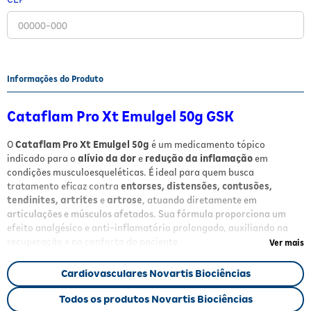
Fitoterápicos e Homeopáticos
Parar de fumar
Informações do Produto
Cataflam Pro Xt Emulgel 50g GSK
O
Cataflam Pro Xt Emulgel 50g
é um medicamento tópico
indicado para o
alívio da dor
e
redução da inflamação
em
condições musculoesqueléticas. É ideal para quem busca
tratamento eficaz contra
entorses, distensões, contusões,
tendinites, artrites
e
artrose
, atuando diretamente em
articulações e músculos afetados. Sua fórmula proporciona um
efeito analgésico e anti-inflamatório prolongado, auxiliando na
recuperação e no conforto do paciente.
Ver mais
Benefícios
Cardiovasculares Novartis Biociências
Alívio rápido da dor
local
Todos os produtos Novartis Biociências
Redução da inflamação
em áreas musculoesqueléticas