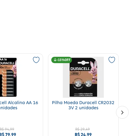
15%
cell Alcalina AA 16
Pilha Moeda Duracell CR2032
unidades
3V 2 unidades
R$
94
,
99
R$
29
,
49
R$
79
,
99
R$
24
,
99