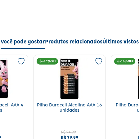
Você pode gostar
Produtos relacionados
Últimos vistos
16%
16%
acell AAA 4
Pilha Duracell Alcalina AAA 16
Pilha Dura
s
unidades
R$
94
,
99
9
R$
79
,
99