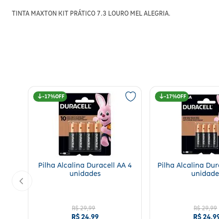
TINTA MAXTON KIT PRÁTICO 7.3 LOURO MEL ALEGRIA.
17%
17%
Pilha Alcalina Duracell AA 4
Pilha Alcalina Dur
unidades
unidade
R$
29
,
99
R$
29
,
99
R$
24
,
99
R$
24
,
9