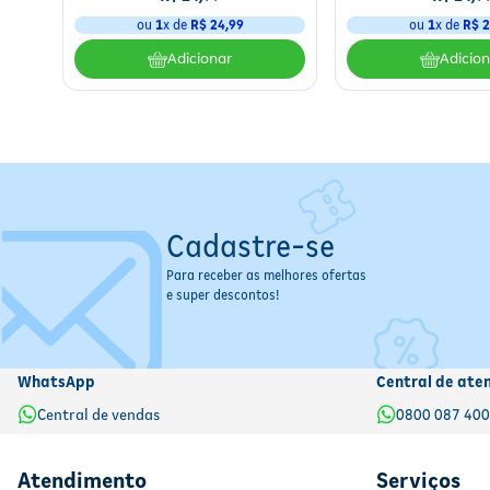
ou
1
x de
R$
24
,
99
ou
1
x de
R$
2
Adicionar
Adicio
Cadastre-se
Para receber as melhores ofertas
e super descontos!
WhatsApp
Central de ate
Central de vendas
0800 087 40
Atendimento
Serviços