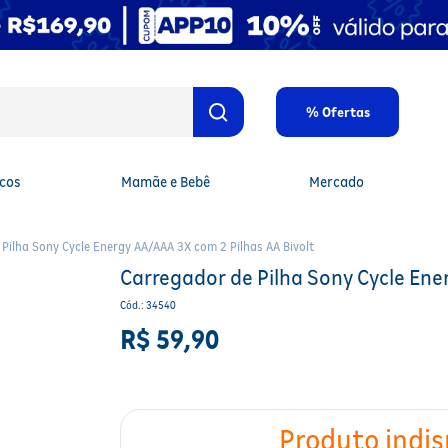
% Ofertas
cos
Mamãe e Bebê
Mercado
Pilha Sony Cycle Energy AA/AAA 3X com 2 Pilhas AA Bivolt
Carregador de Pilha Sony Cycle Ene
Cód.
:
34540
R$
59
,
90