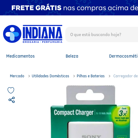
O que está buscando hoje?
TERMOS MAIS BUSCADOS
1
º
fralda
2
º
mounjaro
Medicamentos
Beleza
Dermocosméti
3
º
fralda xg
4
º
lenço umedecido
5
º
protetor solar facial
Mercado
Utilidades Domésticas
Pilhas e Baterias
Carregador de 
6
º
shampoo
7
º
whey
8
º
protetor solar
9
º
óleo capilar
10
º
fralda g