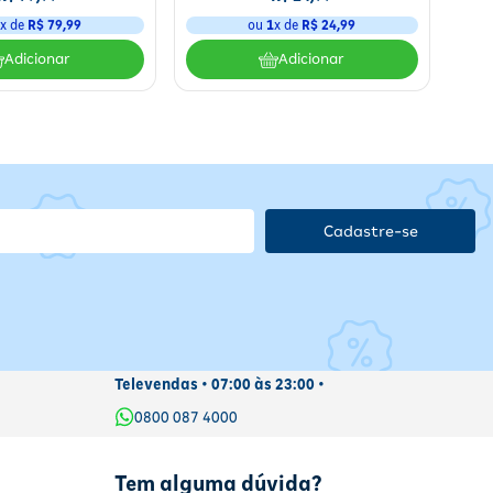
1
x de
R$
79
,
99
ou
1
x de
R$
24
,
99
Adicionar
Adicionar
Cadastre-se
Televendas • 07:00 às 23:00 •
0800 087 4000
Tem alguma dúvida?