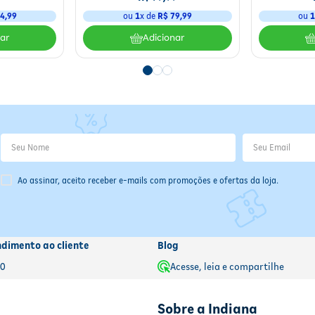
4
,
99
ou
1
x de
R$
79
,
99
ou
nar
Adicionar
Ao assinar, aceito receber e-mails com promoções e ofertas da loja.
ndimento ao cliente
Blog
00
Acesse, leia e compartilhe
Sobre a Indiana