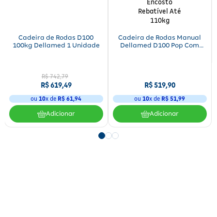
Cadeira de Rodas D100
Cadeira de Rodas Manual
100kg Dellamed 1 Unidade
Dellamed D100 Pop Com
Encosto Rebatível Até 110kg
R$
742
,
79
R$
619
,
49
R$
519
,
90
ou
10
x de
R$
61
,
94
ou
10
x de
R$
51
,
99
Adicionar
Adicionar