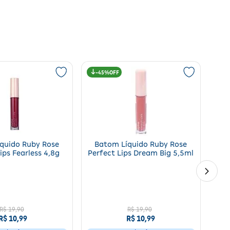
45%
quido Ruby Rose
Batom Líquido Ruby Rose
ips Fearless 4,8g
Perfect Lips Dream Big 5,5ml
R$
19
,
90
R$
19
,
90
R$
10
,
99
R$
10
,
99