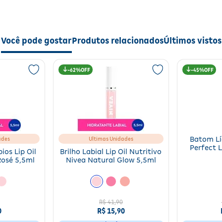
Você pode gostar
Produtos relacionados
Últimos vistos
62%
45%
ades
Ultimas Unidades
Batom Lí
Perfect L
ios Lip Oil
Brilho Labial Lip Oil Nutritivo
Rosé 5,5ml
Nivea Natural Glow 5,5ml
R$ 41,90
0
R$ 15,90