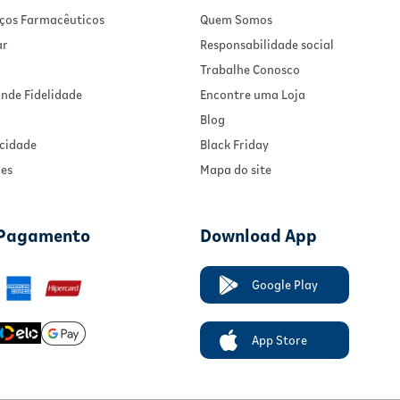
viços Farmacêuticos
Quem Somos
ar
Responsabilidade social
Trabalhe Conosco
nde Fidelidade
Encontre uma Loja
Blog
acidade
Black Friday
ies
Mapa do site
 Pagamento
Download App
Google Play
App Store