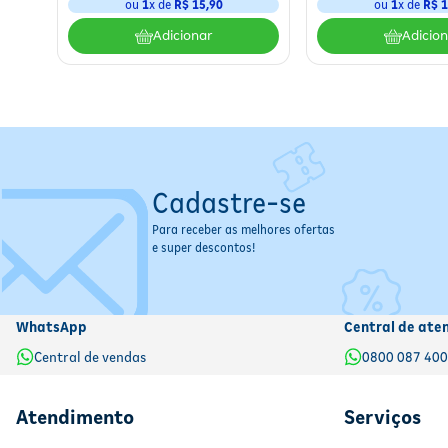
ou
1
x de
R$
15
,
90
ou
1
x de
R$ 1
Adicionar
Adicio
Cadastre-se
Para receber as melhores ofertas
e super descontos!
WhatsApp
Central de ate
Central de vendas
0800 087 40
Atendimento
Serviços