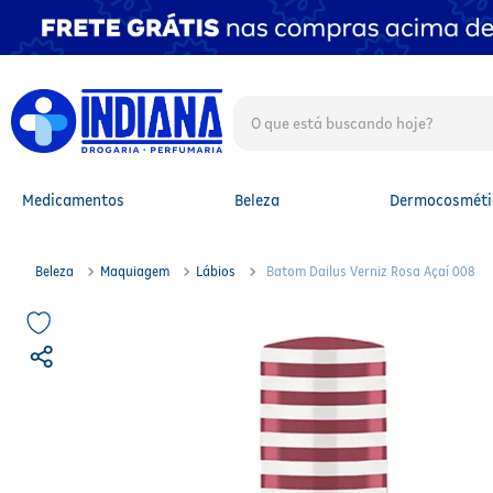
O que está buscando hoje?
TERMOS MAIS BUSCADOS
1
º
fralda
2
º
mounjaro
Medicamentos
Beleza
Dermocosméti
3
º
fralda xg
4
º
lenço umedecido
5
º
protetor solar facial
Beleza
Maquiagem
Lábios
Batom Dailus Verniz Rosa Açaí 008
6
º
shampoo
7
º
whey
8
º
protetor solar
9
º
óleo capilar
10
º
fralda g