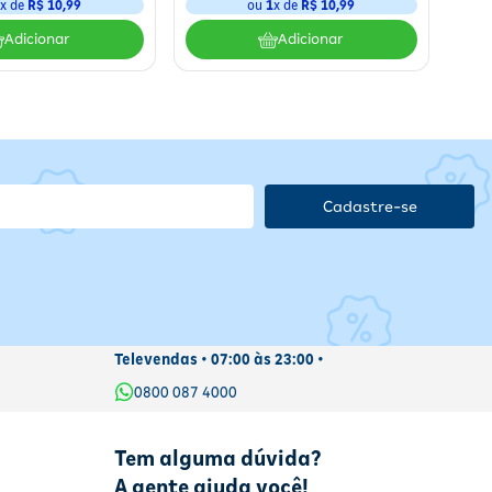
1
x de
R$
10
,
99
ou
1
x de
R$
10
,
99
Adicionar
Adicionar
Cadastre-se
Televendas • 07:00 às 23:00 •
0800 087 4000
Tem alguma dúvida?
A gente ajuda você!