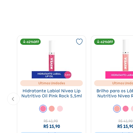
62%
62%
Ultimas Unidades
Ultimas Unid
Hidratante Labial Nivea Lip
Brilho para os Láb
Nutritivo Oil Pink Rock 5,5ml
Nutritivo Nivea 
R$
41
,
90
R$ 41,90
R$
15
,
90
R$ 15,9