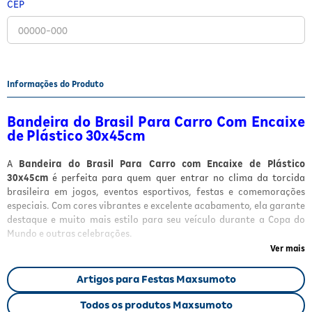
CEP
Fitoterápicos e Homeopáticos
Parar de fumar
Informações do Produto
Bandeira do Brasil Para Carro Com Encaixe
de Plástico 30x45cm
A
Bandeira do Brasil Para Carro com Encaixe de Plástico
30x45cm
é perfeita para quem quer entrar no clima da torcida
brasileira em jogos, eventos esportivos, festas e comemorações
especiais. Com cores vibrantes e excelente acabamento, ela garante
destaque e muito mais estilo para seu veículo durante a Copa do
Mundo e outras celebrações.
Ver mais
Produzida em tecido leve e resistente, acompanha haste plástica
com encaixe prático no vidro do carro, proporcionando instalação
Artigos para Festas Maxsumoto
rápida, segura e firme.
Todos os produtos Maxsumoto