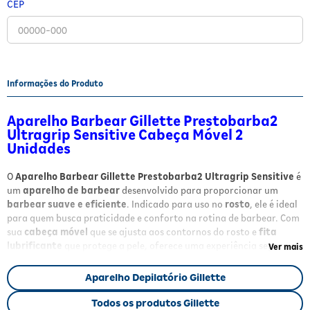
CEP
Fitoterápicos e Homeopáticos
Parar de fumar
Informações do Produto
Aparelho Barbear Gillette Prestobarba2
Ultragrip Sensitive Cabeça Móvel 2
Unidades
O
Aparelho Barbear Gillette Prestobarba2 Ultragrip Sensitive
é
um
aparelho de barbear
desenvolvido para proporcionar um
barbear suave e eficiente
. Indicado para uso no
rosto
, ele é ideal
para quem busca praticidade e conforto na rotina de barbear. Com
sua
cabeça móvel
que se ajusta aos contornos do rosto e
fita
lubrificante
que protege a pele, oferece uma experiência segura e
Ver mais
confortável.
Aparelho Depilatório Gillette
Benefícios
Todos os produtos Gillette