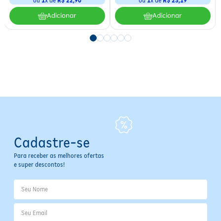
ou
1
x de
R$
22
,
90
ou
1
x de
R$
23
,
19
Recomenda-se umedecer a pele antes do uso para melhor
Adicionar
Adicionar
deslizamento. Após o uso, descarte o aparelho. Evite aplicar força
excessiva para prevenir cortes e irritações.
Especificações
Tipo de Produto:
Aparelho de Barbear
Área de Aplicação:
Rosto
Indicação de Uso:
Barbear
Benefícios:
Barbear suave, redução de cortes, fita
lubrificante que protege a pele, cabeça móvel, cabo Ultragrip
Unidades:
2 unidades descartáveis
Cadastre-se
Para receber as melhores ofertas
e super descontos!