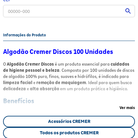
Fitoterápicos e Homeopáticos
Parar de fumar
Informações do Produto
Algodão Cremer Discos 100 Unidades
O
Algodão Cremer Discos
é um produto essencial para
cuidados
de higiene pessoal e beleza
. Composto por 100 unidades de discos
de algodão 100% puro, finos, suaves e hidrófilos, é indicado para
limpeza facial
e
remoção de maquiagem
. Ideal para quem busca
delicadeza
e
alta absorção
em um produto prático e higiênico.
Benefícios
Ver mais
Alta absorção
para melhor eficiência na limpeza.
Delicadeza para a pele
, ideal para uso no rosto.
Acessórios CREMER
Face lisa
que proporciona conforto no uso.
Embalagem com sistema abre e fecha
, que preserva a
Todos os produtos CREMER
higiene e facilita o transporte.