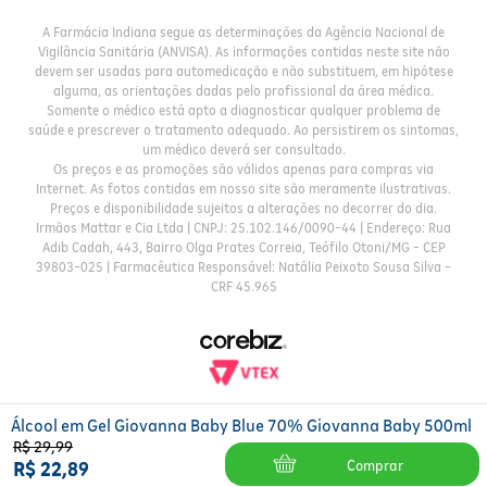
A Farmácia Indiana segue as determinações da Agência Nacional de
Vigilância Sanitária (ANVISA). As informações contidas neste site não
devem ser usadas para automedicação e não substituem, em hipótese
alguma, as orientações dadas pelo profissional da área médica.
Somente o médico está apto a diagnosticar qualquer problema de
saúde e prescrever o tratamento adequado. Ao persistirem os sintomas,
um médico deverá ser consultado.
Os preços e as promoções são válidos apenas para compras via
Internet. As fotos contidas em nosso site são meramente ilustrativas.
Preços e disponibilidade sujeitos a alterações no decorrer do dia.
Irmãos Mattar e Cia Ltda | CNPJ: 25.102.146/0090-44 | Endereço: Rua
Adib Cadah, 443, Bairro Olga Prates Correia, Teófilo Otoni/MG - CEP
39803-025 | Farmacêutica Responsável: Natália Peixoto Sousa Silva -
CRF 45.965
Álcool em Gel Giovanna Baby Blue 70% Giovanna Baby 500ml
R$
29
,
99
Comprar
R$
22
,
89