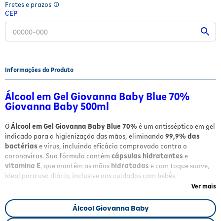
Fretes e prazos
Fitoterápicos e Homeopáticos
CEP
Parar de fumar
Informações do Produto
Álcool em Gel Giovanna Baby Blue 70%
Giovanna Baby 500ml
O
Álcool em Gel Giovanna Baby Blue 70%
é um antisséptico em gel
indicado para a higienização das mãos, eliminando
99,9% das
bactérias
e vírus, incluindo eficácia comprovada contra o
coronavírus. Sua fórmula contém
cápsulas hidratantes
e
vitamina E
, que mantêm as mãos
hidratadas
e com toque suave,
ideal para uso diário, inclusive nos cuidados com bebês.
Ver mais
Benefícios
Álcool Giovanna Baby
Eliminação de 99,9% das bactérias
e vírus