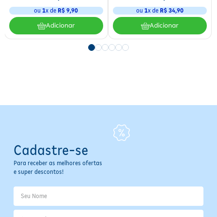
conforto.
ou
1
x de
R$
9
,
90
ou
1
x de
R$
34
,
90
Adicionar
Adicionar
Especificações
Tipo: Externo (papel/soft)
Com Abas: Sim
Quantidade: 16 unidades
Dermatologicamente Testado: Sim
Fabricante: Sym
Cuidados e Avisos
Uso externo.
Produto descartável.
Evitar contato com mucosas.
Cadastre-se
Em caso de irritação ou alergia, suspenda o uso e consulte um
médico.
Para receber as melhores ofertas
Manter fora do alcance de crianças pequenas.
e super descontos!
Conservar em local fresco, seco e arejado.
Informações Importantes