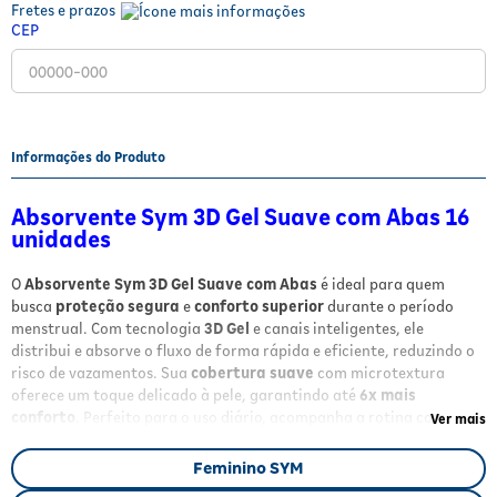
Fretes e prazos
Fitoterápicos e Homeopáticos
CEP
Parar de fumar
Informações do Produto
Absorvente Sym 3D Gel Suave com Abas 16
unidades
O
Absorvente Sym 3D Gel Suave com Abas
é ideal para quem
busca
proteção segura
e
conforto superior
durante o período
menstrual. Com tecnologia
3D Gel
e canais inteligentes, ele
distribui e absorve o fluxo de forma rápida e eficiente, reduzindo o
risco de vazamentos. Sua
cobertura suave
com microtextura
oferece um toque delicado à pele, garantindo até
6x mais
conforto
. Perfeito para o uso diário, acompanha a rotina com
Ver mais
discrição e eficácia.
Feminino SYM
Benefícios