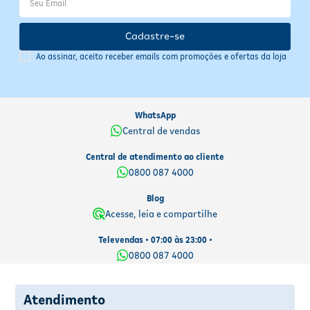
Armazene o produto em local fresco e seco para preservar sua
qualidade. Verifique a validade na embalagem antes do uso.
Produto dermatologicamente testado e hipoalergênico, garantindo
Cadastre-se
segurança e conforto para o uso diário.
Ao assinar, aceito receber emails com promoções e ofertas da loja
WhatsApp
Central de vendas
Central de atendimento ao cliente
0800 087 4000
Blog
Acesse, leia e compartilhe
Televendas • 07:00 às 23:00 •
0800 087 4000
Atendimento