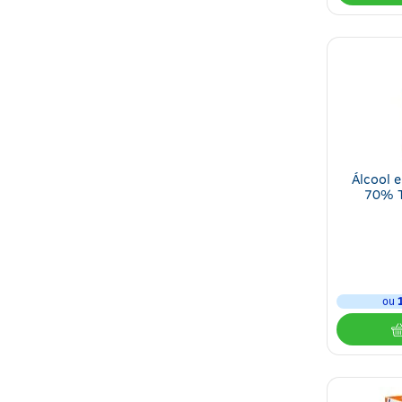
O manuseio do kit de primeiros socorros deve ser feito por pessoas que 
grupo de empregados para que eles saibam prestar atendimento nos casos
Confira todos os itens de saúde do nosso site e adquira aqueles que ate
suplementos
e
vitaminas
.
Subcategorias em destaque:
Algodão
Soro fisiológico
Álcool 
Álcool
70% 
Máscaras
Curativo e atadura
Esparadrapo e fita microporosa
Água oxigenada
Compressa
ou