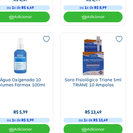
ou
1
x de
R$
6
,
49
ou
1
x de
R$
8
,
99
Adicionar
Adicionar
Água Oxigenada 10
Soro Fisiológico Triane 5ml
estão incorreta, o colaborador pode colocar sua integridade física em risco.
olumes Farmax 100ml
TRIANE 10 Ampolas
R$
5
,
99
R$
13
,
49
iscos de situações emergenciais até que um profissional da área da saúde
ou
1
x de
R$
5
,
99
ou
1
x de
R$
13
,
49
Adicionar
Adicionar