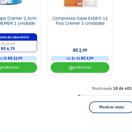
apo Cremer 2,5cm
Compressa Gaze Estéril 11
REMER 1 Unidade
Fios Cremer 5 Unidades
onto de Laboratório
R$ 12,99
R$ 6,75
R$
2
,
99
1
x de
R$ 12,99
ou
1
x de
R$
2
,
99
Adicionar
Adicionar
Mostrando
18 de 403
Mostrar mais