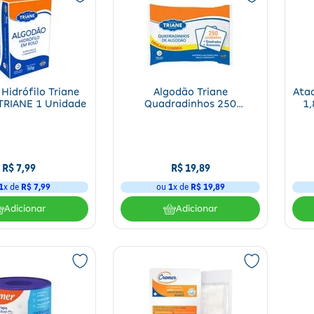
Hidrófilo Triane
Algodão Triane
Ata
TRIANE 1 Unidade
Quadradinhos 250
1,
Unidades
R$
7
,
99
R$
19
,
89
1
x de
R$
7
,
99
ou
1
x de
R$
19
,
89
Adicionar
Adicionar