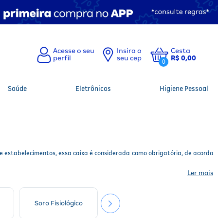
Insira o
Cesta
seu cep
R$ 0,00
0
Saúde
Eletrônicos
Higiene Pessoal
 de estabelecimentos, essa caixa é considerada como obrigatória, de acordo
Ler mais
Soro Fisiológico
Máscaras
Curati
ue exigem aparato médico, é imprescindível a consulta de um profissional