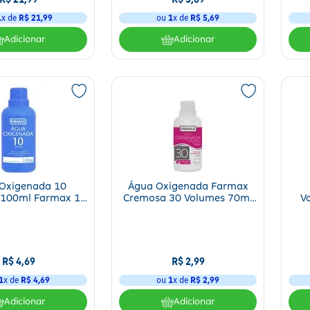
1
x de
R$
21
,
99
ou
1
x de
R$
5
,
69
Adicionar
Adicionar
Oxigenada 10
Água Oxigenada Farmax
que uma empresa tenha medicamentos
, pois no caso da aplicação ou ing
 100ml Farmax 1
Cremosa 30 Volumes 70ml
V
 mesmo consulte um médico.
Unidade
Farmax 1 Unidade
ros?
R$
4
,
69
R$
2
,
99
ntos de urgência, geralmente, em pequenos acidentes. Fato que diminui os r
1
x de
R$
4
,
69
ou
1
x de
R$
2
,
99
onge de crianças, longe de calor ou umidade.
Adicionar
Adicionar