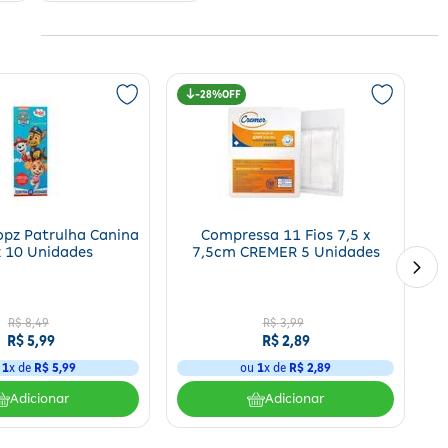
 gel, entre outros
produtos em oferta
.
28%
, geralmente, são incluídos itens de
higiene pessoal
para evitar possíveis
opz Patrulha Canina
Compressa 11 Fios 7,5 x
 10 Unidades
7,5cm CREMER 5 Unidades
R$
8
,
49
R$
3
,
99
R$
5
,
99
R$
2
,
89
u
1
x de
R$
5
,
99
ou
1
x de
R$
2
,
89
Adicionar
Adicionar