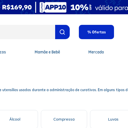
% Ofertas
cos
Mamãe e Bebê
Mercado
de utensílios usados durante a administração de curativos. Em alguns tipos
Álcool
Compressa
Luvas
 de emergência
, como em casos de machucados leves. Contudo, em condições q