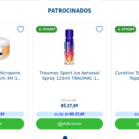
PATROCINADOS
um kit de primeiros socorros: algodão, água-oxigenada, compressa, álcool em
ros?
33%
29%
xiliar nos cuidados de pequenos ferimentos
. Em alguns estabelecimentos
it, confira quais são os principais:
Micropore
Traumac Sport Ice Aerossol
Curativo T
5m 3M 1
Spray 125ml TRAUMAC 1
Topz
Unidade
R$
41
,
40
R$
27
,
89
,
59
ou
1
x de
R$
27
,
89
o
ar
Adicionar