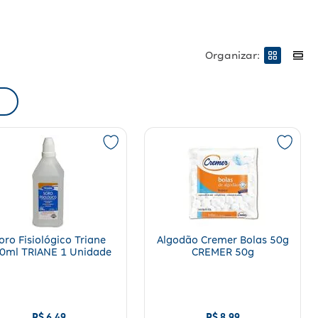
Organizar:
r tal condição é importante que o bem-estar e harmonia sejam garantidos.
ências – a
integridade física do colaborador
. Confira quais são os itens
oro Fisiológico Triane
Algodão Cremer Bolas 50g
0ml TRIANE 1 Unidade
CREMER 50g
R$
6
,
49
R$
8
,
99