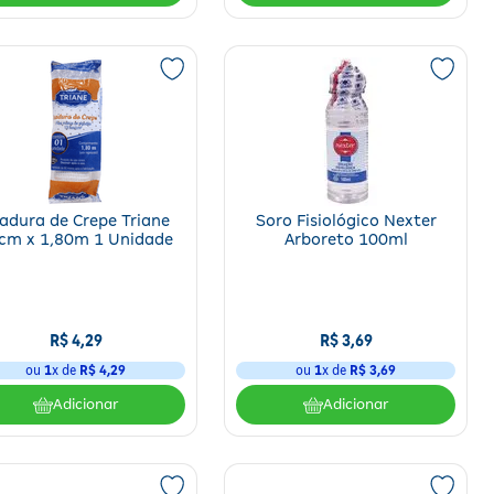
neira, em caso de estabelecimentos comerciais, é necessário capacitar um
benefício. Aproveite também para acessar as páginas de
aparelhos e testes
,
adura de Crepe Triane
Soro Fisiológico Nexter
cm x 1,80m 1 Unidade
Arboreto 100ml
R$
4
,
29
R$
3
,
69
ou
1
x de
R$
4
,
29
ou
1
x de
R$
3
,
69
Adicionar
Adicionar