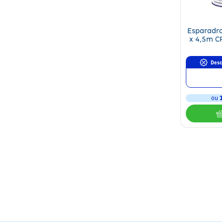
Esparadr
x 4,5m C
Desc
ou