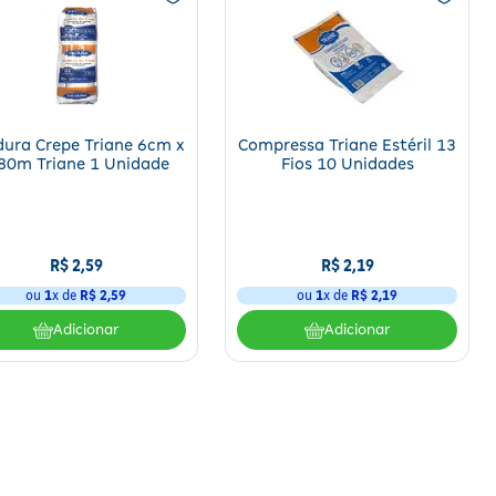
dura Crepe Triane 6cm x
Compressa Triane Estéril 13
80m Triane 1 Unidade
Fios 10 Unidades
R$
2
,
59
R$
2
,
19
ou
1
x de
R$
2
,
59
ou
1
x de
R$
2
,
19
Adicionar
Adicionar