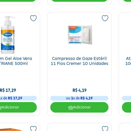
foram previamente treinadas para controlar problemas eventuais. Dessa ma
 de ferimentos leves.
ndem a sua necessidade. São utensílios de qualidade e com o melhor custo-
em Gel Aloe Vera
Compressa de Gaze Estéril
At
TRIANE 500ml
11 Fios Cremer 10 Unidades
10
R$
17
,
29
R$
4
,
19
1
x de
R$
17
,
29
ou
1
x de
R$
4
,
19
Adicionar
Adicionar