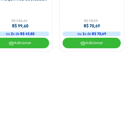
onima 84 Comprimidos
R$
136
,
14
R$
78
,
55
R$
99
,
60
R$
70
,
69
ou
2
x de
R$
49
,
80
ou
1
x de
R$
70
,
69
Adicionar
Adicionar