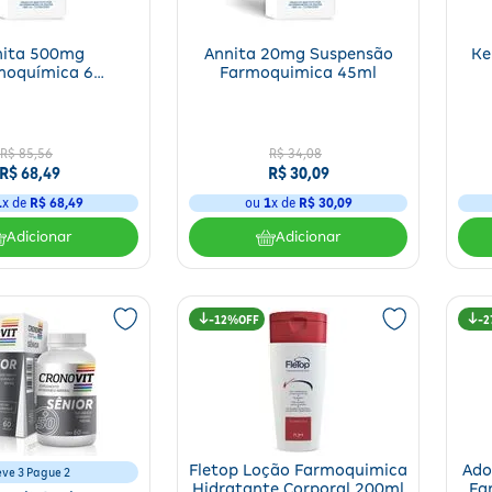
nita 500mg
Annita 20mg Suspensão
Ke
moquímica 6
Farmoquimica 45ml
mprimidos
R$
85
,
56
R$
34
,
08
R$
68
,
49
R$
30
,
09
1
x de
R$
68
,
49
ou
1
x de
R$
30
,
09
Adicionar
Adicionar
12%
2
Fletop Loção Farmoquimica
Ado
eve 3 Pague 2
Hidratante Corporal 200ml
Fa