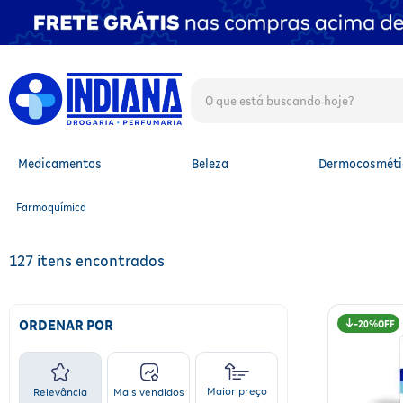
O que está buscando hoje?
TERMOS MAIS BUSCADOS
1
º
fralda
2
º
mounjaro
Medicamentos
Beleza
Dermocosméti
3
º
fralda xg
4
º
lenço umedecido
Farmoquímica
5
º
protetor solar facial
6
º
shampoo
7
º
whey
127
8
º
protetor solar
9
º
óleo capilar
10
º
fralda g
ORDENAR POR
20%
Maior preço
Relevância
Mais vendidos