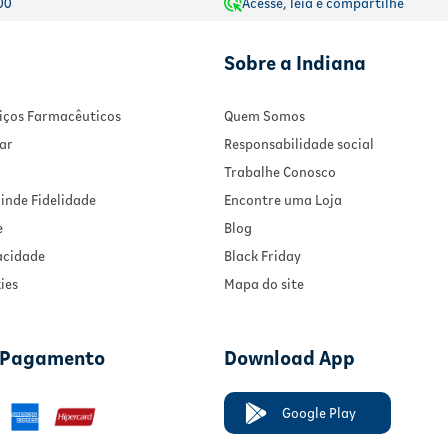
00
Acesse, leia e compartilhe
Sobre a Indiana
rviços Farmacêuticos
Quem Somos
ar
Responsabilidade social
Trabalhe Conosco
inde Fidelidade
Encontre uma Loja
e
Blog
vacidade
Black Friday
ies
Mapa do site
 Pagamento
Download App
Google Play