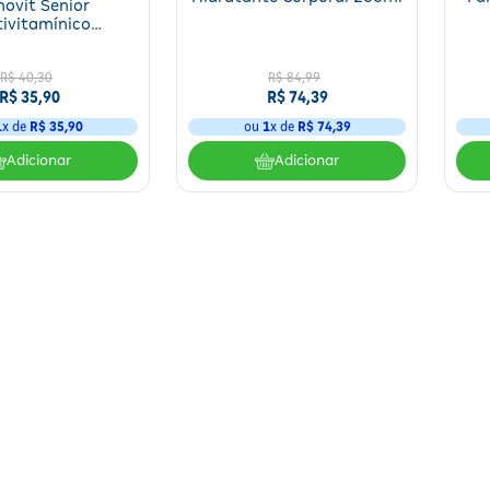
novit Senior
An
tivitamínico
mica 60 Drágeas
R$
40
,
30
R$
84
,
99
R$
35
,
90
R$
74
,
39
1
x de
R$
35
,
90
ou
1
x de
R$
74
,
39
Adicionar
Adicionar