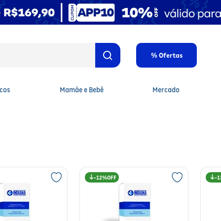
% Ofertas
cos
Mamãe e Bebê
Mercado
12%
1