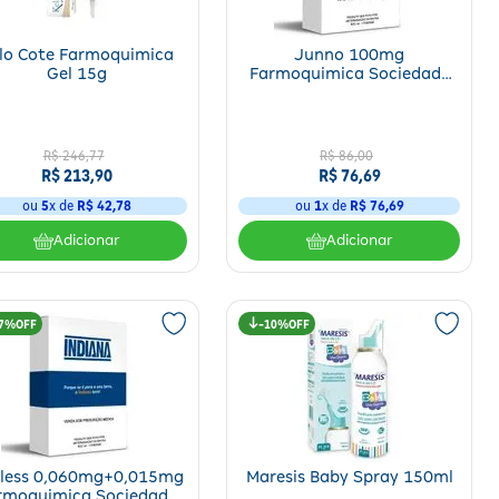
lo Cote Farmoquimica
Junno 100mg
Gel 15g
Farmoquimica Sociedade
Anonima 30 Comprimidos
R$
246
,
77
R$
86
,
00
R$
213
,
90
R$
76
,
69
ou
5
x de
R$
42
,
78
ou
1
x de
R$
76
,
69
Adicionar
Adicionar
7%
10%
less 0,060mg+0,015mg
Maresis Baby Spray 150ml
rmoquimica Sociedade