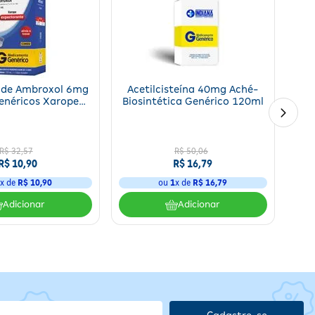
em
nto é de uma semana, podendo ser estendida conforme necessidade e
o de Ambroxol 6mg
Acetilcisteína 40mg Aché-
enéricos Xarope
Biosintética Genérico 120ml
120ml
R$
32
,
57
R$
50
,
06
R$
10
,
90
R$
16
,
79
1
x de
R$
10
,
90
ou
1
x de
R$
16
,
79
Adicionar
Adicionar
o
e
Cadastre-se