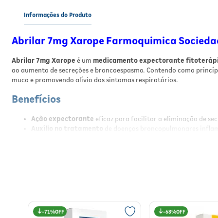
Informações do Produto
Abrilar 7mg Xarope Farmoquimica Socied
Abrilar 7mg Xarope
é um
medicamento expectorante fitoteráp
ao aumento de secreções e broncoespasmo. Contendo como princíp
muco e promovendo alívio dos sintomas respiratórios.
Benefícios
Ação expectorante
eficaz para facilitar a eliminação de se
Auxílio no tratamento
de doenças broncopulmonares inflam
Alívio dos sintomas
relacionados ao broncoespasmo e conge
Fórmula fitoterápica
com extrato natural de Hedera Helix.
Uso oral
prático e de fácil administração em xarope.
Resultados
Com o uso regular de Abrilar 7mg Xarope, espera-se a redução sign
medicamento contribui para a melhora da função pulmonar, alivia
71%
68%