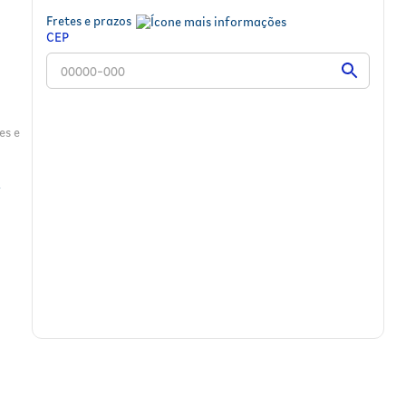
Fretes e prazos
CEP
es e
vio
o