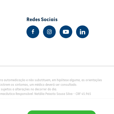
Redes Sociais
para automedicação e não substituem, em hipótese alguma, as orientações
istirem os sintomas, um médico deverá ser consultado.
sujeitos a alterações no decorrer do dia.
rmacêutica Responsável: Natália Peixoto Sousa Silva - CRF 45.965