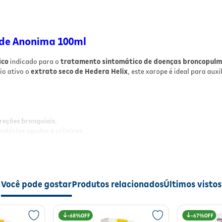
Fórmula fitoterápica
com extrato natural d
Hedera Helix.
Uso oral
prático e de fácil administração em
xarope.
ade Anonima 100ml
Resultados
ico
indicado para o
tratamento sintomático de doenças broncopulm
Com o uso regular de Abrilar 7mg Xarope, espera-se
io ativo o
extrato seco de Hedera Helix
, este xarope é ideal para aux
redução significativa do acúmulo de muco nas vias
respiratórias, facilitando a expectoração e
promovendo maior conforto respiratório. O
medicamento contribui para a melhora da função
pulmonar, aliviando sintomas como tosse e dificuld
creções bronquiais.
para respirar, proporcionando sensação de bem-es
atórias agudas e crônicas.
durante o tratamento.
stão respiratória.
Modo de Usar
O medicamento deve ser utilizado por via oral,
Você pode gostar
Produtos relacionados
Últimos vistos
respeitando as orientações de uso conforme a faixa
etária. A duração mínima do tratamento é de uma
ificativa do acúmulo de muco nas vias respiratórias, facilitando a ex
semana, podendo ser estendida conforme necessid
ndo sintomas como tosse e dificuldade para respirar, proporcionando 
e recomendação médica. É importante seguir as
68%
67%