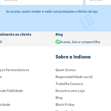
tempo para a próxima dose, tome o medicamento
a próxima dose, tome o medicamento assim que lembrar.
assim que lembrar.
e a dose esquecida e retome o horário habitual.
Ao assinar, aceito receber e-mails com promoções e ofertas da loja.
- Dose próxima: Se já estiver perto do horário da
ompensar o esquecimento — isso pode causar efeitos adversos.
próxima dose, pule a dose esquecida e retome o hor
o ou médico responsável antes de continuar o tratamento.
habitual.
- Nunca dobre a dose: Não tome duas doses ao mes
tempo para compensar o esquecimento — isso pode
ndimento ao cliente
Blog
causar efeitos adversos.
00
Acesse, leia e compartilhe
- Dúvidas persistentes: Em caso de dúvida, consulte
farmacêutico ou médico responsável antes de
continuar o tratamento.
Sobre a Indiana
viços Farmacêuticos
Quem Somos
ar
Responsabilidade social
Trabalhe Conosco
nde Fidelidade
Encontre uma Loja
Blog
acidade
Black Friday