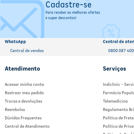
Cadastre-se
- Lembre assim que possível: Se ainda falta bastante tempo para 
- Dose próxima: Se já estiver perto do horário da próxima dose, pul
Para receber as melhores ofertas
- Nunca dobre a dose: Não tome duas doses ao mesmo tempo para c
e super descontos!
- Dúvidas persistentes: Em caso de dúvida, consulte o farmacêutic
WhatsApp
Central de ate
Central de vendas
0800 087 40
Atendimento
Serviços
Acessar minha conta
Indiclinic - Ser
Rastrear meu pedido
Farmácia Popul
Trocas e devoluções
Telemedicina
Reembolso
Regulamento Bri
Dúvidas Frequentes
Política de Frete
Central de Atendimento
Política de Priv