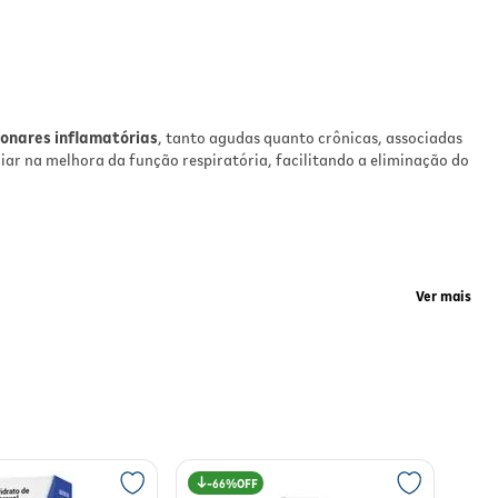
e
onares inflamatórias
, tanto agudas quanto crônicas, associadas
 a
iliar na melhora da função respiratória, facilitando a eliminação do
ade
tar
Ver mais
pectoração e promovendo maior conforto respiratório. O
ade
sensação de bem-estar durante o tratamento.
66%