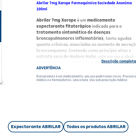
Abrilar 7mg Xarope Farmoquimica Sociedade Anonima
100ml
Abrilar 7mg Xarope
é um
medicamento
expectorante fitoterápico
indicado para o
tratamento sintomático de doenças
broncopulmonares inflamatórias
, tanto agudas
quanto crônicas, associadas ao aumento de secreçõ
broncoespasmo. Contendo como princípio ativo o
extrato seco de Hedera Helix
, este xarope é ideal
para auxiliar na melhora da função respiratória,
ADVERTÊNCIA
facilitando a eliminação do muco e promovendo alí
dos sintomas respiratórios.
Este produto é um medicamento; seu uso pode trazer riscos. Procure 
médico e o farmacêutico. Leia a bula. Uso sob prescrição médica
Benefícios
Ação expectorante
eficaz para facilitar a
eliminação de secreções bronquiais.
Auxílio no tratamento
de doenças
broncopulmonares inflamatórias agudas e
crônicas.
Expectorante ABRILAR
Todos os produtos ABRILAR
Alívio dos sintomas
relacionados ao
broncoespasmo e congestão respiratória.