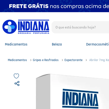
O que está buscando hoje?
TERMOS MAIS BUSCADOS
1
º
fralda
2
º
mounjaro
Medicamentos
Beleza
Dermocosméti
3
º
lenço umedecido
4
º
fralda xg
5
º
protetor solar facial
Medicamentos
Gripes e Resfriados
Expectorante
Abrilar 7mg X
6
º
shampoo
7
º
whey
8
º
protetor solar
9
º
óleo capilar
10
º
fralda g