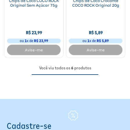
Chips de Coco COCO ROCK
Chips de Coco Crocante
Original Sem Açúcar 75g
COCO ROCK Original 20g
R$
23
,
99
R$
5
,
89
ou
1
x de
R$
23
,
99
ou
1
x de
R$
5
,
89
Avise-me
Avise-me
Você viu todos os
6
produtos
Cadastre-se