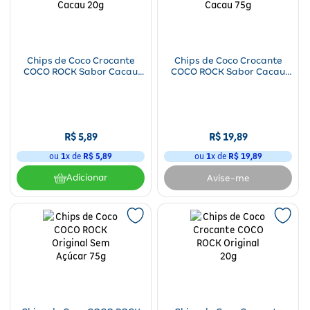
Fitoterápicos e Homeopáticos
Parar de fumar
Chips de Coco Crocante
Chips de Coco Crocante
COCO ROCK Sabor Cacau
COCO ROCK Sabor Cacau
20g
75g
R$
5
,
89
R$
19
,
89
ou
1
x de
R$
5
,
89
ou
1
x de
R$
19
,
89
Adicionar
Avise-me