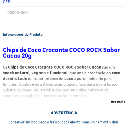
CEP
Fitoterápicos e Homeopáticos
Parar de fumar
Informações do Produto
Chips de Coco Crocante COCO ROCK Sabor
Cacau 20g
Os
Chips de Coco Crocante COCO ROCK Sabor Cacau
são um
snack natural, vegano e funcional
, que une a crocância do
coco
desidratado
ao sabor intenso do
cacau puro
. Indicado para
lanches rápidos e nutritivos, é uma opção leve para quem busca
substituir doces industrializados por uma alternativa mais
saudável, sem glúten, lactose ou conservantes.
Ver mais
Benefícios e Características
ADVERTÊNCIA
Combinação de
coco crocante
com
cacau puro
para sabor
Conservar em local seco e fresco; após aberto, consumir em até 5 dias.
marcante