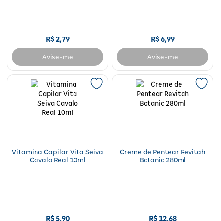
Fitoterápicos e Homeopáticos
Parar de fumar
R$
2
,
79
R$
6
,
99
Avise-me
Avise-me
Vitamina Capilar Vita Seiva
Creme de Pentear Revitah
Cavalo Real 10ml
Botanic 280ml
R$
5
,
90
R$
12
,
68