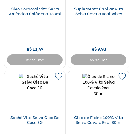
Para a mamãe
Brinquedos
Aparelhos e testes
Ver todos
Óleo Corporal Vita Seiva
Suplemento Capilar Vita
Saúde Feminina
Cuidados com a Pele
Protetor Solar
Alimentação
Bebidas
Nutrição esportiva
Asus
Amêndoa Colágeno 130ml
Seiva Cavalo Real Whey
Ver todos
Protein 450g
Cardiovasculares
Facial
Banho e Higiene
Petshop
Vitaminas
LG
Lenços
Hipertensão
Bronzeadores
Alimentos
Primeiros socorros
Motorola
Cuidados intímos
R$
11
,
49
R$
9
,
90
Oftalmológicos
Limpeza de pele
Havaianas
Suplementos
Multilaser
Desodorantes
Avise-me
Avise-me
Saúde Masculina
Cabelos
Papelaria
Ortopédicos
Positivo
Cuidados geriátricos
Psicoativos e Hormonais
Camisas Uv
Cirúrgicos
Samsung
Barba
Medicamentos especiais
Utilidades domésticos
Xiaomi
Banho
Diabetes
Tablets
Higiene bucal
Pele e mucosas
Acessórios
Sachê Vita Seiva Óleo De
Óleo de Rícino 100% Vita
Coco 3G
Seiva Cavalo Real 30ml
Tratamento Acne