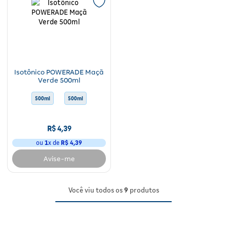
Isotônico POWERADE Maçã
Verde 500ml
500ml
500ml
500ml
500ml
500ml
500ml
R$
4
,
39
ou
1
x de
R$
4
,
39
Avise-me
Você viu todos os
9
produtos