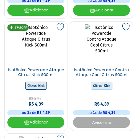
ou
1
x de
R$
4
,
39
ou
1
x de
R$
4
,
39
Adicionar
Adicionar
27%
Isotônico Powerade Ataque
Isotônico Powerade Contra
Citrus Kick 500ml
Ataque Cool Citrus 500ml
Citrus-Kick
Citrus-Kick
R$
5
,
99
R$
4
,
39
R$
4
,
39
ou
1
x de
R$
4
,
39
ou
1
x de
R$
4
,
39
Adicionar
Avise-me