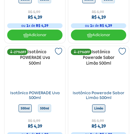
Fitoterápicos e Homeopáticos
R$
5
,
99
R$
5
,
99
R$
4
,
39
R$
4
,
39
Parar de fumar
ou
1
x de
R$
4
,
39
ou
1
x de
R$
4
,
39
Adicionar
Adicionar
27%
27%
Isotônico POWERADE Uva
Isotônico Powerade Sabor
500ml
Limão 500ml
500ml
500ml
500ml
Uva
500ml
500ml
Limão
500ml
Fruta
R$
5
,
99
R$
5
,
99
R$
4
,
39
R$
4
,
39