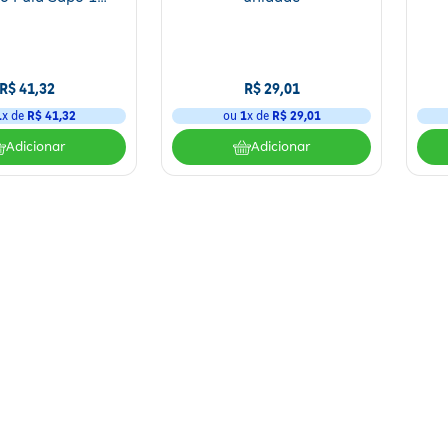
unidade
R$
41
,
32
R$
29
,
01
1
x de
R$
41
,
32
ou
1
x de
R$
29
,
01
Adicionar
Adicionar