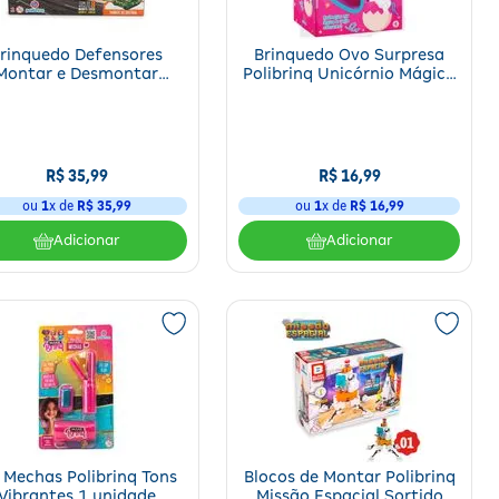
rinquedo Defensores
Brinquedo Ovo Surpresa
Montar e Desmontar
Polibrinq Unicórnio Mágico
Polibrinq
1 unidade
R$
35
,
99
R$
16
,
99
ou
1
x de
R$
35
,
99
ou
1
x de
R$
16
,
99
Adicionar
Adicionar
 Mechas Polibrinq Tons
Blocos de Montar Polibrinq
Vibrantes 1 unidade
Missão Espacial Sortido