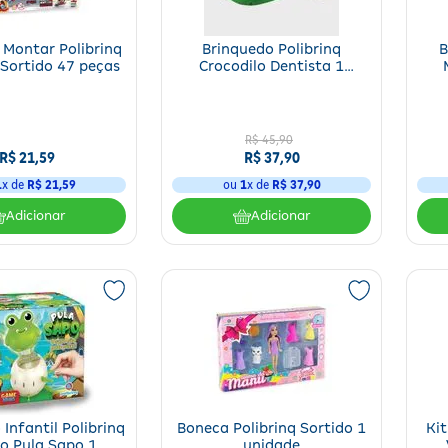
 Montar Polibrinq
Brinquedo Polibrinq
B
 Sortido 47 peças
Crocodilo Dentista 1
unidade
R$
45
,
90
R$
21
,
59
R$
37
,
90
1
x de
R$
21
,
59
ou
1
x de
R$
37
,
90
Adicionar
Adicionar
Infantil Polibrinq
Boneca Polibrinq Sortido 1
Kit
o Pula Sapo 1
unidade