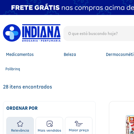
O que está buscando hoje?
TERMOS MAIS BUSCADOS
1
º
fralda
2
º
mounjaro
Medicamentos
Beleza
Dermocosméti
3
º
lenço umedecido
4
º
fralda xg
Polibrinq
5
º
protetor solar facial
6
º
shampoo
7
º
whey
28
8
º
protetor solar
9
º
óleo capilar
10
º
fralda g
ORDENAR POR
Maior preço
Relevância
Mais vendidos