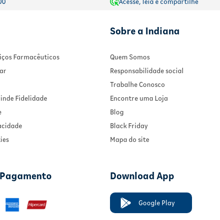
00
Acesse, leia e compartilhe
Sobre a Indiana
rviços Farmacêuticos
Quem Somos
ar
Responsabilidade social
Trabalhe Conosco
inde Fidelidade
Encontre uma Loja
e
Blog
vacidade
Black Friday
ies
Mapa do site
 Pagamento
Download App
Google Play