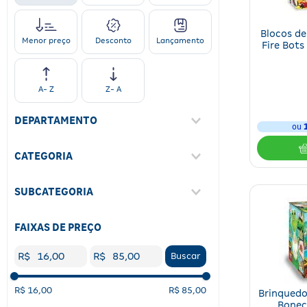
Blocos de
Desconto
Lançamento
Menor preço
Fire Bots
A- Z
Z- A
DEPARTAMENTO
ou
Mercado
(
28
)
CATEGORIA
Brinquedos
(
26
)
SUBCATEGORIA
Petshop
(
2
)
Brinquedos
(
2
)
FAIXAS DE PREÇO
R$
R$
Buscar
R$ 16,00
R$ 85,00
Brinquedo 
Bonec