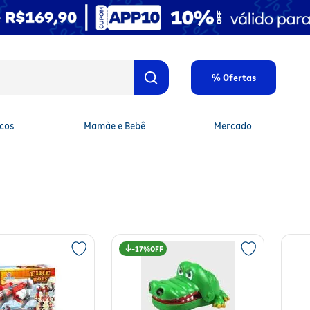
% Ofertas
cos
Mamãe e Bebê
Mercado
17%