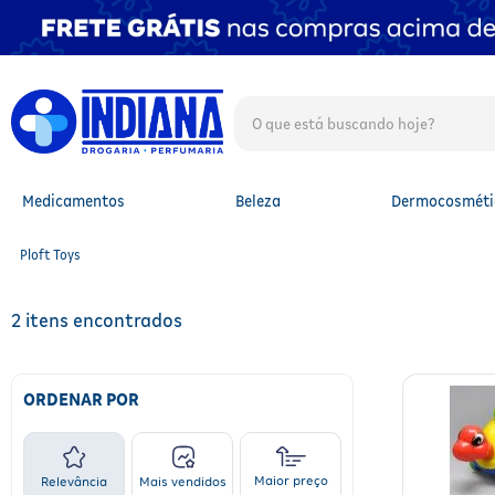
O que está buscando hoje?
TERMOS MAIS BUSCADOS
1
º
fralda
2
º
mounjaro
Medicamentos
Beleza
Dermocosméti
3
º
fralda xg
4
º
lenço umedecido
Ploft Toys
5
º
protetor solar facial
6
º
shampoo
7
º
whey
2
8
º
protetor solar
9
º
óleo capilar
10
º
fralda g
ORDENAR POR
Maior preço
Relevância
Mais vendidos