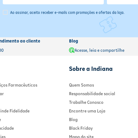
Ao assinar, aceito receber e-mails com promoções e ofertas da loja.
ndimento ao cliente
Blog
00
Acesse, leia e compartilhe
Sobre a Indiana
rviços Farmacêuticos
Quem Somos
ar
Responsabilidade social
Trabalhe Conosco
inde Fidelidade
Encontre uma Loja
e
Blog
vacidade
Black Friday
ies
Mapa do site