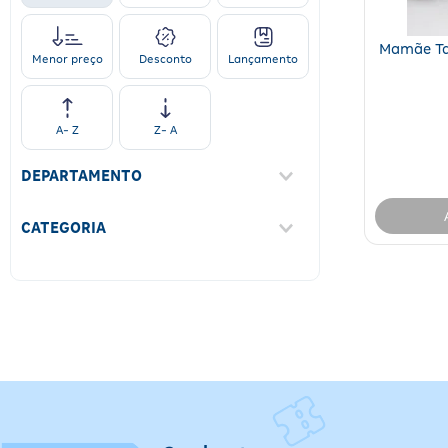
Mamãe Ta
Desconto
Lançamento
Menor preço
A- Z
Z- A
DEPARTAMENTO
Mercado
(
2
)
CATEGORIA
Brinquedos
(
2
)