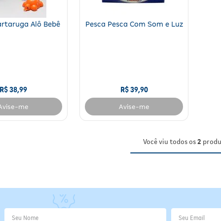
rtaruga Alô Bebê
Pesca Pesca Com Som e Luz
R$
38
,
99
R$
39
,
90
Avise-me
Avise-me
Você viu todos os
2
produ