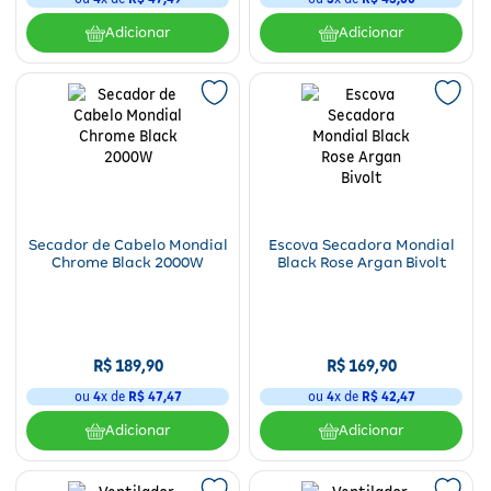
Adicionar
Adicionar
Secador de Cabelo Mondial
Escova Secadora Mondial
Chrome Black 2000W
Black Rose Argan Bivolt
R$
189
,
90
R$
169
,
90
ou
4
x de
R$
47
,
47
ou
4
x de
R$
42
,
47
Adicionar
Adicionar