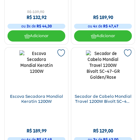
Fitoterápicos e Homeopáticos
R$
139
,
90
R$
132
,
92
R$
189
,
90
Parar de fumar
ou
3
x de
R$
44
,
30
ou
4
x de
R$
47
,
47
Adicionar
Adicionar
Escova Secadora Mondial
Secador de Cabelo Mondial
Keratin 1200W
Travel 1200W Bivolt SC-47-
GR Golden/Rose
R$
189
,
99
R$
129
,
00
ou
4
x de
R$
47
,
49
ou
3
x de
R$
43
,
00