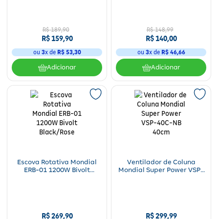
400W Vermelha 110V
R$
189
,
90
R$
148
,
99
R$
159
,
90
R$
140
,
00
ou
3
x de
R$
53
,
30
ou
3
x de
R$
46
,
66
Adicionar
Adicionar
Escova Rotativa Mondial
Ventilador de Coluna
ERB-01 1200W Bivolt
Mondial Super Power VSP-
Black/Rose
40C-NB 40cm
R$
269
,
90
R$
299
,
99