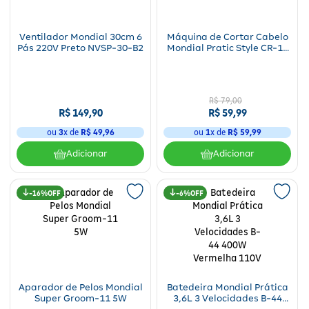
Ventilador Mondial 30cm 6
Máquina de Cortar Cabelo
Pás 220V Preto NVSP-30-B2
Mondial Pratic Style CR-10
Bivolt
R$
79
,
00
R$
149
,
90
R$
59
,
99
ou
3
x de
R$
49
,
96
ou
1
x de
R$
59
,
99
Adicionar
Adicionar
16%
6%
Aparador de Pelos Mondial
Batedeira Mondial Prática
Super Groom-11 5W
3,6L 3 Velocidades B-44