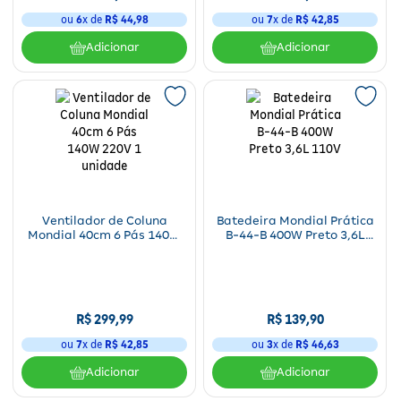
ou
6
x de
R$
44
,
98
ou
7
x de
R$
42
,
85
Adicionar
Adicionar
Ventilador de Coluna
Batedeira Mondial Prática
Mondial 40cm 6 Pás 140W
B-44-B 400W Preto 3,6L
220V 1 unidade
110V
R$
299
,
99
R$
139
,
90
ou
7
x de
R$
42
,
85
ou
3
x de
R$
46
,
63
Adicionar
Adicionar