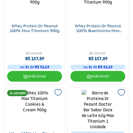
Fitoterápicos e Homeopáticos
Parar de fumar
Whey Protein Dr Peanut
Whey Protein Dr Peanut
100% Max Titanium 900g
100% Bueníssimo Max
Titanium 900g
R$
159
,
90
R$
159
,
90
R$
157
,
89
R$
157
,
89
ou
3
x de
R$
52
,
63
ou
3
x de
R$
52
,
63
Adicionar
Adicionar
22%