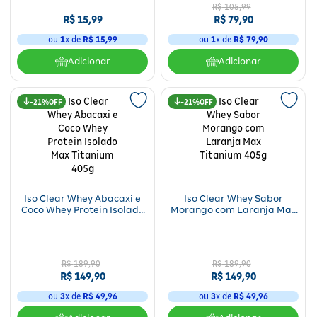
Unidade
R$
105
,
99
R$
15
,
99
R$
79
,
90
ou
1
x de
R$
15
,
99
ou
1
x de
R$
79
,
90
Adicionar
Adicionar
21%
21%
Iso Clear Whey Abacaxi e
Iso Clear Whey Sabor
Coco Whey Protein Isolado
Morango com Laranja Max
Max Titanium 405g
Titanium 405g
R$
189
,
90
R$
189
,
90
R$
149
,
90
R$
149
,
90
ou
3
x de
R$
49
,
96
ou
3
x de
R$
49
,
96