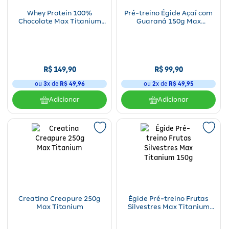
Whey Protein 100%
Pré-treino Égide Açaí com
Chocolate Max Titanium
Guaraná 150g Max
900g
Titanium 1 Pote
R$
149
,
90
R$
99
,
90
ou
3
x de
R$
49
,
96
ou
2
x de
R$
49
,
95
Adicionar
Adicionar
Creatina Creapure 250g
Égide Pré-treino Frutas
Max Titanium
Silvestres Max Titanium
150g