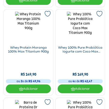
Adicionar
Adicionar
Whey Protein Morango
Whey 100% Pure Probiótica
100% Max Titanium 900g
Iogurte com Coco Max
Titanium 900g
R$
149
,
90
R$
169
,
90
ou
3
x de
R$
49
,
96
ou
4
x de
R$
42
,
47
Adicionar
Adicionar