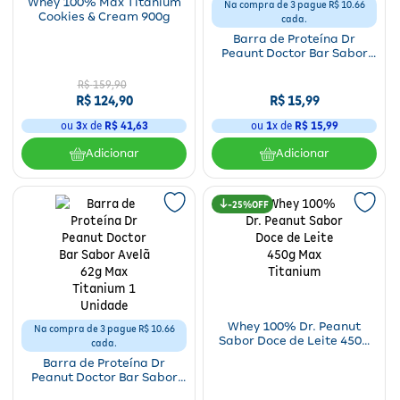
Whey 100% Max Titanium
Na compra de 3 pague R$ 10.66
Cookies & Cream 900g
cada.
Barra de Proteína Dr
Peaunt Doctor Bar Sabor
Doce de Leite 62g Max
Titanium 1 Unidade
R$
159
,
90
R$
124
,
90
R$
15
,
99
ou
3
x de
R$
41
,
63
ou
1
x de
R$
15
,
99
Adicionar
Adicionar
25%
Whey 100% Dr. Peanut
Na compra de 3 pague R$ 10.66
Sabor Doce de Leite 450g
cada.
Max Titanium
Barra de Proteína Dr
Peanut Doctor Bar Sabor
Avelã 62g Max Titanium 1