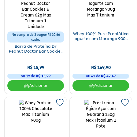
Whey 100% Pure Probiótica
Na compra de 3 pague R$ 10.66
Iogurte com Morango 900g
cada.
Max Titanium
Barra de Proteína Dr
Peanut Doctor Bar Cookies
& Cream 62g Max Titanium
1 Unidade
R$
15
,
99
R$
169
,
90
ou
1
x de
R$
15
,
99
ou
4
x de
R$
42
,
47
Adicionar
Adicionar