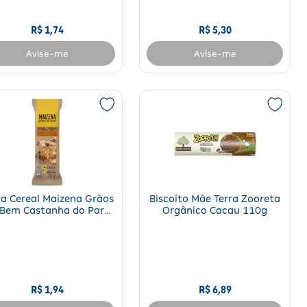
R$
1
,
74
R$
5
,
30
Avise-me
Avise-me
ra Cereal Maizena Grãos
Biscoito Mãe Terra Zooreta
 Bem Castanha do Pará
Orgânico Cacau 110g
20g
R$
1
,
94
R$
6
,
89