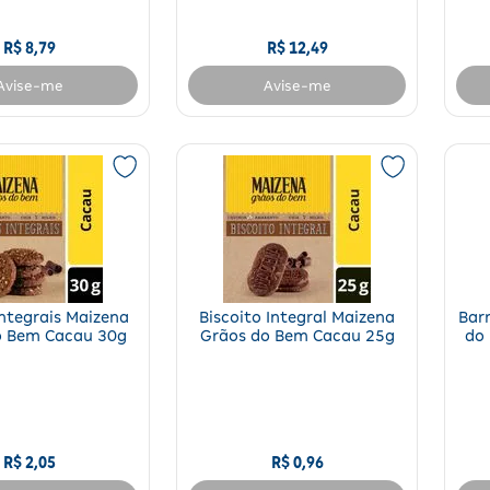
R$
8
,
79
R$
12
,
49
Avise-me
Avise-me
Integrais Maizena
Biscoito Integral Maizena
Bar
o Bem Cacau 30g
Grãos do Bem Cacau 25g
do
R$
2
,
05
R$
0
,
96