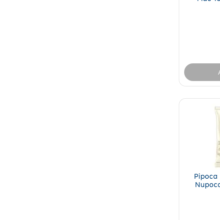
Bra
Pipoca 
Nupoca