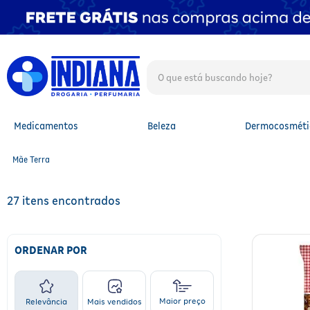
O que está buscando hoje?
TERMOS MAIS BUSCADOS
1
º
fralda
2
º
mounjaro
Medicamentos
Beleza
Dermocosméti
3
º
fralda xg
4
º
lenço umedecido
Mãe Terra
5
º
protetor solar facial
6
º
shampoo
7
º
whey
27
8
º
protetor solar
9
º
óleo capilar
10
º
fralda g
ORDENAR POR
Maior preço
Relevância
Mais vendidos