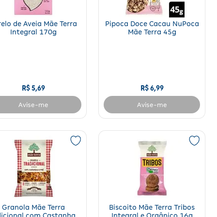
relo de Aveia Mãe Terra
Pipoca Doce Cacau NuPoca
Integral 170g
Mãe Terra 45g
R$
5
,
69
R$
6
,
99
Avise-me
Avise-me
Granola Mãe Terra
Biscoito Mãe Terra Tribos
icional com Castanha e
Integral e Orgânico 16g