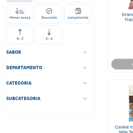
Grano
Desconto
Lançamento
Menor preço
Tra
A- Z
Z- A
SABOR
Não Informado
(
1
)
DEPARTAMENTO
Mercado
(
27
)
CATEGORIA
Alimentos
(
27
)
SUBCATEGORIA
Biscoitos E Salgadinhos
(
13
)
Mercearia
(
14
)
Cookie I
Mãe Te