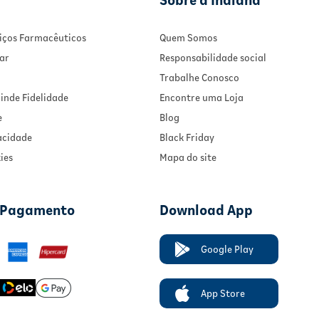
Sobre a Indiana
rviços Farmacêuticos
Quem Somos
ar
Responsabilidade social
Trabalhe Conosco
inde Fidelidade
Encontre uma Loja
e
Blog
vacidade
Black Friday
ies
Mapa do site
 Pagamento
Download App
Google Play
App Store