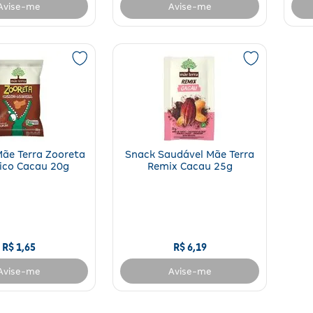
Avise-me
Avise-me
Mãe Terra Zooreta
Snack Saudável Mãe Terra
ico Cacau 20g
Remix Cacau 25g
R$
1
,
65
R$
6
,
19
Avise-me
Avise-me