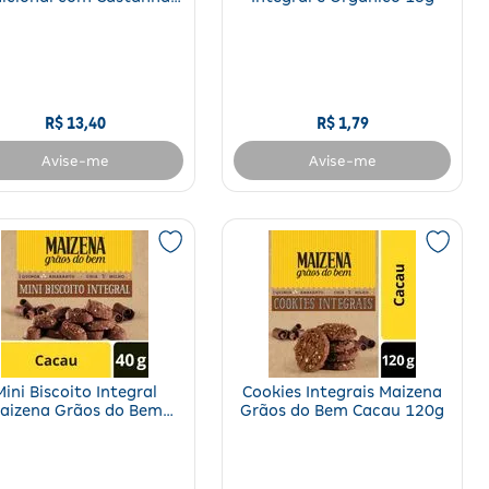
Mel 250g
R$
13
,
40
R$
1
,
79
Avise-me
Avise-me
Mini Biscoito Integral
Cookies Integrais Maizena
aizena Grãos do Bem
Grãos do Bem Cacau 120g
Cacau 40g