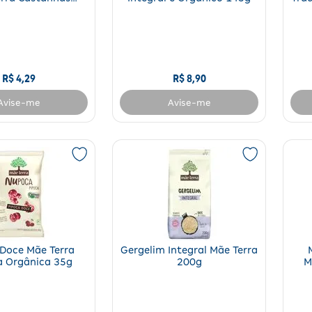
sileiras 25g
R$
4
,
29
R$
8
,
90
Avise-me
Avise-me
Doce Mãe Terra
Gergelim Integral Mãe Terra
 Orgânica 35g
200g
M