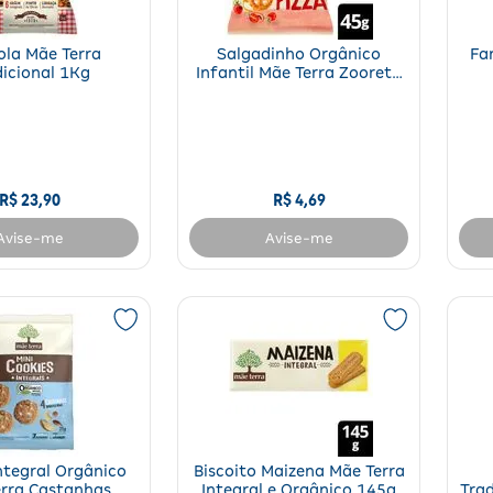
la Mãe Terra
Salgadinho Orgânico
Fa
dicional 1Kg
Infantil Mãe Terra Zooreta
Pizza 45 g
R$
23
,
90
R$
4
,
69
Avise-me
Avise-me
ntegral Orgânico
Biscoito Maizena Mãe Terra
rra Castanhas
Integral e Orgânico 145g
Trad