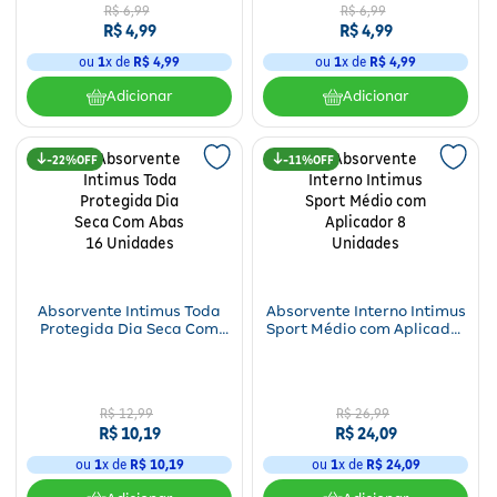
R$
6
,
99
R$
6
,
99
R$
4
,
99
R$
4
,
99
ou
1
x de
R$
4
,
99
ou
1
x de
R$
4
,
99
Adicionar
Adicionar
22%
11%
Absorvente Intimus Toda
Absorvente Interno Intimus
Protegida Dia Seca Com
Sport Médio com Aplicador
Abas 16 Unidades
8 Unidades
R$
12
,
99
R$
26
,
99
R$
10
,
19
R$
24
,
09
ou
1
x de
R$
10
,
19
ou
1
x de
R$
24
,
09