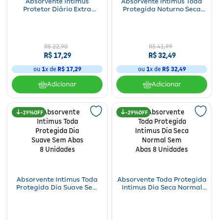
Absorvente Intimus
Absorvente Intimus Toda
Protetor Diário Extra
Protegida Noturno Seca
Proteção Longo 48
com Abas 45 Unidades
Unidades
R$
22
,
90
R$
41
,
99
R$
17
,
29
R$
32
,
49
ou
1
x de
R$
17
,
29
ou
1
x de
R$
32
,
49
Adicionar
Adicionar
29%
29%
Absorvente Intimus Toda
Absorvente Toda Protegida
Protegida Dia Suave Sem
Intimus Dia Seca Normal
Abas 8 Unidades
Sem Abas 8 Unidades