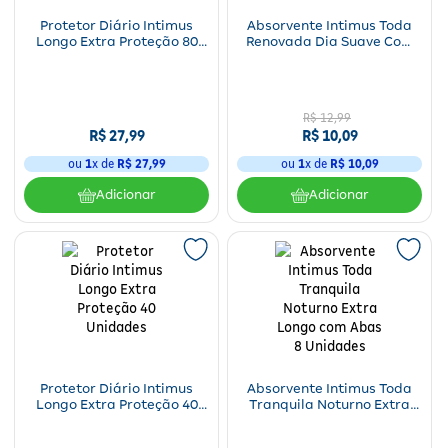
Protetor Diário Intimus
Absorvente Intimus Toda
Longo Extra Proteção 80
Renovada Dia Suave Com
Unidades
Abas 14 Unidades
R$
12
,
99
R$
27
,
99
R$
10
,
09
ou
1
x de
R$
27
,
99
ou
1
x de
R$
10
,
09
Adicionar
Adicionar
Protetor Diário Intimus
Absorvente Intimus Toda
Longo Extra Proteção 40
Tranquila Noturno Extra
Unidades
Longo com Abas 8
Unidades