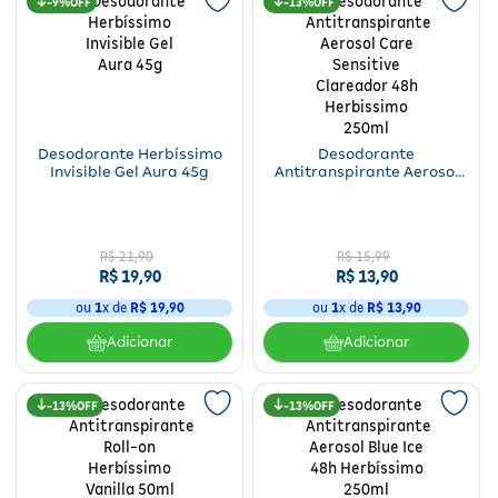
9%
13%
Desodorante Herbíssimo
Desodorante
Invisible Gel Aura 45g
Antitranspirante Aerosol
Care Sensitive Clareador
48h Herbissimo 250ml
R$
21
,
90
R$
15
,
99
R$
19
,
90
R$
13
,
90
ou
1
x de
R$
19
,
90
ou
1
x de
R$
13
,
90
Adicionar
Adicionar
13%
13%