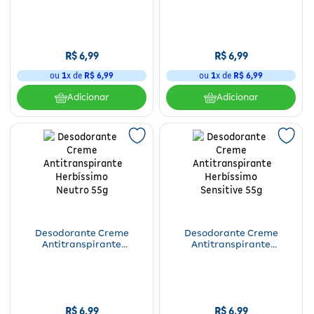
Herbíssimo Tradicional 55g
Herbíssimo Vanilla 55g
R$
6
,
99
R$
6
,
99
ou
1
x de
R$
6
,
99
ou
1
x de
R$
6
,
99
Adicionar
Adicionar
Desodorante Creme
Desodorante Creme
Antitranspirante
Antitranspirante
Herbíssimo Neutro 55g
Herbíssimo Sensitive 55g
R$
6
,
99
R$
6
,
99