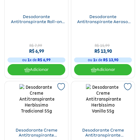
Desodorante
Desodorante
Antitranspirante Roll-on
Antitranspirante Aerosol
Herbíssimo Vanilla 50ml
Blue Ice 48h Herbíssimo
250ml
R$
7
,
99
R$
15
,
99
R$
6
,
99
R$
13
,
90
ou
1
x de
R$
6
,
99
ou
1
x de
R$
13
,
90
Adicionar
Adicionar
Desodorante Creme
Desodorante Creme
Antitranspirante
Antitranspirante