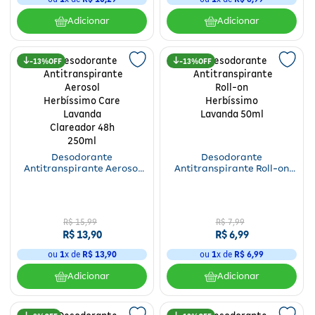
Adicionar
Adicionar
13%
13%
Desodorante
Desodorante
Antitranspirante Aerosol
Antitranspirante Roll-on
Herbíssimo Care Lavanda
Herbíssimo Lavanda 50ml
Clareador 48h 250ml
R$
15
,
99
R$
7
,
99
R$
13
,
90
R$
6
,
99
ou
1
x de
R$
13
,
90
ou
1
x de
R$
6
,
99
Adicionar
Adicionar