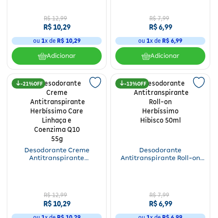
Fitoterápicos e Homeopáticos
R$
12
,
99
R$
7
,
99
R$
10
,
29
R$
6
,
99
Parar de fumar
ou
1
x de
R$
10
,
29
ou
1
x de
R$
6
,
99
Adicionar
Adicionar
21%
13%
Desodorante Creme
Desodorante
Antitranspirante
Antitranspirante Roll-on
Herbíssimo Care Linhaça e
Herbíssimo Hibisco 50ml
Coenzima Q10 55g
R$
12
,
99
R$
7
,
99
R$
10
,
29
R$
6
,
99
ou
1
x de
R$
10
,
29
ou
1
x de
R$
6
,
99