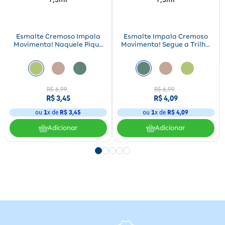
Esmalte Cremoso Impala
Esmalte Impala Cremoso
Movimenta! Naquele Pique
Movimenta! Segue a Trilha
7,5ml
7,5ml
R$
6
,
99
R$
6
,
99
R$
3
,
45
R$
4
,
09
ou
1
x de
R$
3
,
45
ou
1
x de
R$
4
,
09
Adicionar
Adicionar