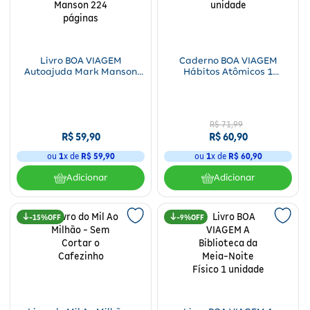
Fitoterápicos e Homeopáticos
Parar de fumar
Livro BOA VIAGEM
Caderno BOA VIAGEM
Autoajuda Mark Manson
Hábitos Atômicos 1
224 páginas
unidade
R$
71
,
99
R$
59
,
90
R$
60
,
90
ou
1
x de
R$
59
,
90
ou
1
x de
R$
60
,
90
Adicionar
Adicionar
15%
9%