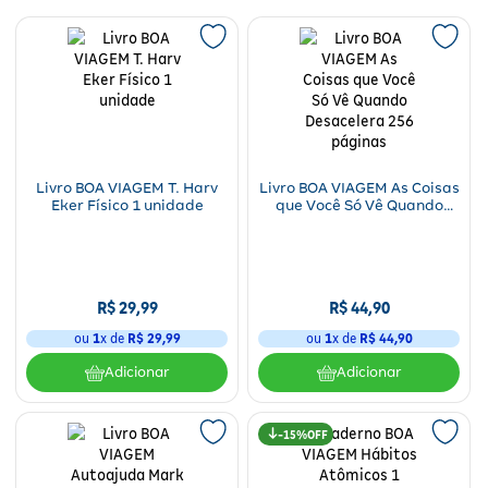
Para a mamãe
Brinquedos
Aparelhos e testes
Ver todos
Saúde Feminina
Cuidados com a Pele
Protetor Solar
Alimentação
Bebidas
Nutrição esportiva
Asus
Ver todos
Cardiovasculares
Facial
Banho e Higiene
Petshop
Vitaminas
LG
Lenços
Hipertensão
Bronzeadores
Alimentos
Primeiros socorros
Motorola
Cuidados intímos
Oftalmológicos
Limpeza de pele
Havaianas
Livro BOA VIAGEM T. Harv
Livro BOA VIAGEM As Coisas
Suplementos
Multilaser
Desodorantes
Eker Físico 1 unidade
que Você Só Vê Quando
Desacelera 256 páginas
Saúde Masculina
Cabelos
Papelaria
Ortopédicos
Positivo
Cuidados geriátricos
Psicoativos e Hormonais
Camisas Uv
Cirúrgicos
Samsung
Barba
R$
29
,
99
R$
44
,
90
Medicamentos especiais
Utilidades domésticos
Xiaomi
Banho
ou
1
x de
R$
29
,
99
ou
1
x de
R$
44
,
90
Diabetes
Adicionar
Adicionar
Tablets
Higiene bucal
Pele e mucosas
Acessórios
15%
Tratamento Acne