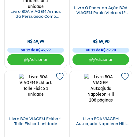
Livro O Poder da Ação BOA
Livro BOA VIAGEM Armas
VIAGEM Paulo Vieira 41ª
da Persuasão Como
edição 256 páginas
Influenciar e Não Se Deixar
Influenciar 1 unidade
R$
49
,
99
R$
69
,
90
ou
1
x de
R$
49
,
99
ou
1
x de
R$
69
,
90
Adicionar
Adicionar
Livro BOA VIAGEM Eckhart
Livro BOA VIAGEM
Tolle Físico 1 unidade
Autoajuda Napoleon Hill
208 páginas