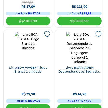
R$
17
,
99
R$
17
,
09
R$
111
,
90
ou
1
x de
R$
17
,
09
ou
2
x de
R$
55
,
95
Adicionar
Adicionar
Livro BOA VIAGEM Tiago
Livro BOA VIAGEM
Brunet 1 unidade
Desvendando os Segredos
da Linguagem Corporal 1
unidade
R$
29
,
90
R$
44
,
90
ou
1
x de
R$
29
,
90
ou
1
x de
R$
44
,
90