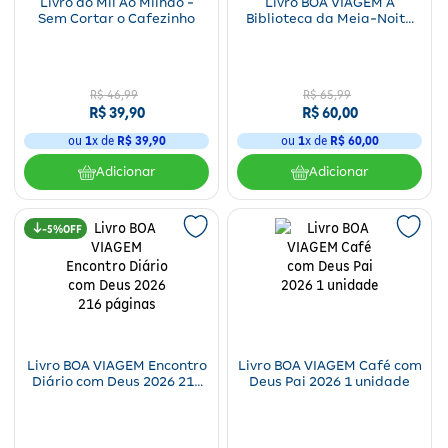
Livro do Mil Ao Milhão -
Livro BOA VIAGEM A
Sem Cortar o Cafezinho
Biblioteca da Meia-Noite
Físico 1 unidade
R$
46
,
99
R$
65
,
99
R$
39
,
90
R$
60
,
00
ou
1
x de
R$
39
,
90
ou
1
x de
R$
60
,
00
Adicionar
Adicionar
5%
Livro BOA VIAGEM Encontro
Livro BOA VIAGEM Café com
Diário com Deus 2026 216
Deus Pai 2026 1 unidade
páginas