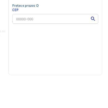
Fretes e prazos
CEP
s as
imo
no;
ão
;
is.