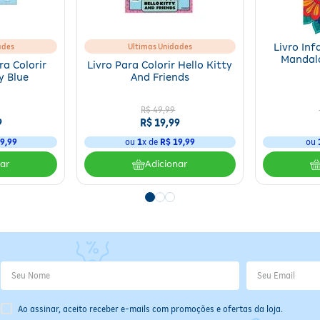
Conserve o livro em local seco, protegido da luz sola
direta e longe de fontes de calor. Evite o contato c
líquidos para preservar a integridade das páginas.
Armazene em temperatura ambiente e mantenha a
ades
Ultimas Unidades
Livro Inf
Mandal
embalagem ou capa para melhor proteção. O desca
ra Colorir
Livro Para Colorir Hello Kitty
da embalagem deve seguir as orientações locais de
y Blue
And Friends
reciclagem, quando aplicável.
R$
49
,
99
9
R$
19
,
99
9
,
99
ou
1
x de
R$
19
,
99
ou
nar
Adicionar
ge de fontes de calor. Evite o contato com líquidos para preservar a i
a embalagem deve seguir as orientações locais de reciclagem, quando 
Ao assinar, aceito receber e-mails com promoções e ofertas da loja.