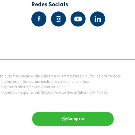
Redes Sociais
para automedicação e não substituem, em hipótese alguma, as orientações
istirem os sintomas, um médico deverá ser consultado.
sujeitos a alterações no decorrer do dia.
rmacêutica Responsável: Natália Peixoto Sousa Silva - CRF 45.965
Comprar