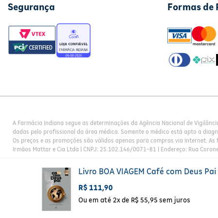
Segurança
Formas de
A Farmácia Indiana segue as determinações da Agência Nacional de Vigilânci
dadas pelo profissional da área médica. Somente o médico está apto a diag
Os preços e as promoções são válidos apenas para compras via Internet. As f
Irmãos Mattar e Cia Ltda | CNPJ: 25.102.146/0071-81 | Endereço: Rua Corone
Livro BOA VIAGEM Café com Deus Pai
R$
111
,
90
Ou em até
2
x de
R$
55
,
95
sem juros