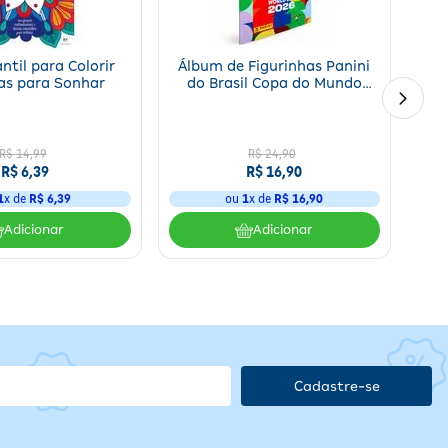
r
om
antil para Colorir
Álbum de Figurinhas Panini
as para Sonhar
do Brasil Copa do Mundo
rte
2026 Capa Mole 1 unidade
R$
14
,
99
R$
24
,
90
R$
6
,
39
R$
16
,
90
1
x de
R$
6
,
39
ou
1
x de
R$
16
,
90
Adicionar
Adicionar
ntegridade das páginas. Armazene em temperatura ambiente e
aplicável.
Cadastre-se