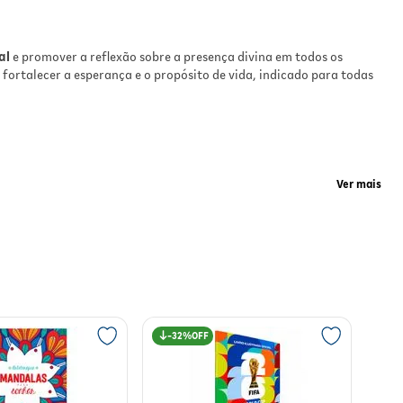
al
e promover a reflexão sobre a presença divina em todos os
as.
 fortalecer a esperança e o propósito de vida, indicado para todas
 ou
Ver mais
e
32%
 momentos de oração ou leitura devocional em grupo,