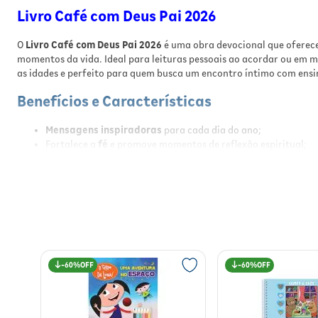
Livro Café com Deus Pai 2026
O
Livro Café com Deus Pai 2026
é uma obra devocional que oferece
momentos da vida. Ideal para leituras pessoais ao acordar ou em mo
as idades e perfeito para quem busca um encontro íntimo com ensi
Benefícios e Características
Mensagens inspiradoras
para cada dia do ano;
Fortalece a
fé
e promove momentos de reflexão espiritual;
Excelente opção de
presente com propósito
;
Leitura leve e edificante para todas as idades;
Perfeito para começar o dia em conexão com Deus.
Informações Nutricionais (quando aplicáve
Este produto não se aplica a informações nutricionais.
60%
60%
Modo de Usar / Preparo
Leia uma mensagem por dia, preferencialmente ao acordar, para ins
proporcionando um momento de reflexão e fortalecimento espiritu