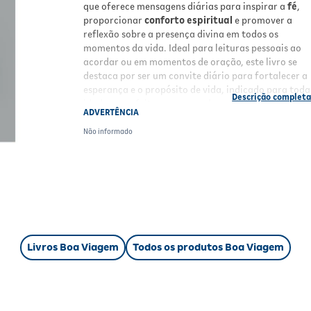
que oferece mensagens diárias para inspirar a
fé
,
proporcionar
conforto espiritual
e promover a
reflexão sobre a presença divina em todos os
momentos da vida. Ideal para leituras pessoais ao
acordar ou em momentos de oração, este livro se
destaca por ser um convite diário para fortalecer a
esperança e o propósito de vida, indicado para toda
idades e perfeito para quem busca um encontro ínt
ADVERTÊNCIA
com ensinamentos edificantes.
Não informado
Benefícios e Características
Mensagens inspiradoras
para cada dia do a
Fortalece a
fé
e promove momentos de reflex
espiritual;
Excelente opção de
presente com propósito
;
Leitura leve e edificante para todas as idades
Perfeito para começar o dia em conexão com
Livros Boa Viagem
Todos os produtos Boa Viagem
Deus.
Informações Nutricionais (quando aplicável)
Este produto não se aplica a informações nutriciona