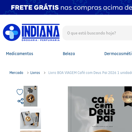
O que está buscando hoje?
TERMOS MAIS BUSCADOS
1
º
fralda
2
º
mounjaro
Medicamentos
Beleza
Dermocosméti
3
º
fralda xg
4
º
lenço umedecido
5
º
protetor solar facial
Mercado
Livros
Livro BOA VIAGEM Café com Deus Pai 2026 1 unidad
6
º
shampoo
7
º
whey
8
º
protetor solar
9
º
óleo capilar
10
º
fralda g