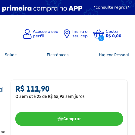
Insira o
Cesta
seu cep
R$ 0,00
0
Saúde
Eletrônicos
Higiene Pessoal
R$
111
,
90
ai
Ou em até
2
x de
R$
55
,
95
sem juros
Comprar
onal