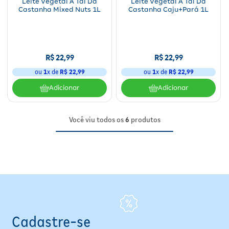
Leite Vegetal A Tal Da
Leite Vegetal A Tal Da
Castanha Mixed Nuts 1L
Castanha Caju+Pará 1L
R$
22
,
99
R$
22
,
99
ou
1
x de
R$
22
,
99
ou
1
x de
R$
22
,
99
Adicionar
Adicionar
Você viu todos os
6
produtos
Cadastre-se