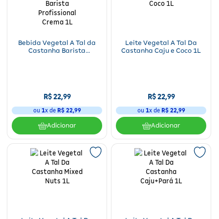
Fitoterápicos e Homeopáticos
Parar de fumar
Bebida Vegetal A Tal da
Leite Vegetal A Tal Da
Castanha Barista
Castanha Caju e Coco 1L
Profissional Crema 1L
R$
22
,
99
R$
22
,
99
ou
1
x de
R$
22
,
99
ou
1
x de
R$
22
,
99
Adicionar
Adicionar