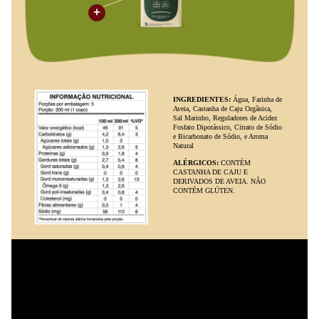
Alergênicos:
Contém castanha de caju e derivados de aveia.
Não contém glúten.
Certificações:
Orgânico (castanha de caju orgânica)
Tipo de embalagem:
Caixa
Tipo de conservação:
Temperatura ambiente (antes de
aberto)
Origem:
Não informado
Alcoólico:
Não
Gaseificado:
Não
Com açúcar:
Zero
Apresentação:
Líquido
Conservação e Armazenamento
Armazene a embalagem fechada em local fresco e seco, longe da luz
direta. Após aberto, mantenha refrigerado e consuma em até 5 dias
para garantir sabor e qualidade. Verifique a validade impressa na
embalagem antes do consumo. A embalagem é reciclável,
contribuindo para a sustentabilidade.