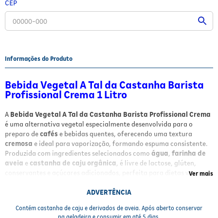
CEP
Fitoterápicos e Homeopáticos
Parar de fumar
Informações do Produto
Bebida Vegetal A Tal da Castanha Barista
Profissional Crema 1 Litro
A
Bebida Vegetal A Tal da Castanha Barista Profissional Crema
é uma alternativa vegetal especialmente desenvolvida para o
preparo de
cafés
e bebidas quentes, oferecendo uma textura
cremosa
e ideal para vaporização, formando espuma consistente.
Produzida com ingredientes selecionados como
água
,
farinha de
aveia
e
castanha de caju orgânica
, é livre de lactose, glúten,
conservantes e açúcares adicionados, perfeita para dietas veganas
Ver mais
e pessoas com restrições alimentares. Seu sabor suave e delicado
realça o aroma do café sem sobrepor o sabor, sendo versátil para
ADVERTÊNCIA
cappuccinos, lattes, smoothies e diversas receitas.
Contém castanha de caju e derivados de aveia. Após aberto conservar
na geladeira e consumir em até 5 dias.