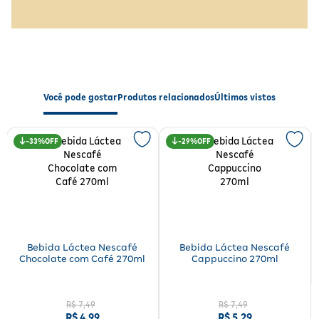
Você pode gostar
Produtos relacionados
Últimos vistos
33%
29%
Bebida Láctea Nescafé
Bebida Láctea Nescafé
Chocolate com Café 270ml
Cappuccino 270ml
R$
7
,
49
R$
7
,
49
R$
4
,
99
R$
5
,
29