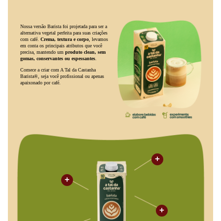
Não contém glúten
Contém castanha de caju e derivados de aveia
Zero açúcar adicionado
Modo de Usar / Preparo
Utilize a
Bebida Vegetal A Tal da Castanha
como substituto do
leite em suas receitas favoritas. Ideal para preparar cafés,
cappuccinos, lattes e smoothies, pode ser consumida pura ou
aquecida para realçar a cremosidade. Também é indicada para uso
em sobremesas, bolos e molhos, proporcionando textura suave e
sabor delicado. Após aberto, conservar na geladeira e consumir em
até 5 dias para melhor qualidade.
Especificações
Tipo de produto:
Bebida vegetal (leite vegetal)
Marca:
A TAL DA CASTANHA
Variante / Sabor:
Barista Profissional Crema
Conteúdo / Quantidade:
1 litro
Ingredientes principais:
Água, farinha de aveia, castanha
de caju orgânica, sal marinho, aroma natural