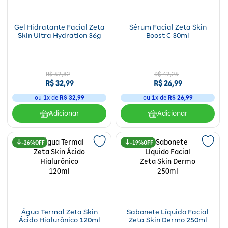
Gel Hidratante Facial Zeta
Sérum Facial Zeta Skin
Skin Ultra Hydration 36g
Boost C 30ml
R$
52
,
82
R$
42
,
25
R$
32
,
99
R$
26
,
99
ou
1
x de
R$
32
,
99
ou
1
x de
R$
26
,
99
Adicionar
Adicionar
26%
19%
Água Termal Zeta Skin
Sabonete Líquido Facial
Ácido Hialurônico 120ml
Zeta Skin Dermo 250ml