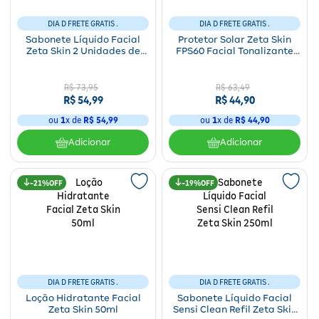
Para a mamãe
Brinquedos
Aparelhos e testes
Ver todos
DIA D FRETE GRATIS .
DIA D FRETE GRATIS .
Saúde Feminina
Cuidados com a Pele
Protetor Solar
Alimentação
Bebidas
Nutrição esportiva
Asus
Ver todos
Sabonete Líquido Facial
Protetor Solar Zeta Skin
Zeta Skin 2 Unidades de
FPS60 Facial Tonalizante
Cardiovasculares
Facial
Banho e Higiene
Petshop
300ml
60ml
Vitaminas
LG
Lenços
R$
73
,
95
R$
63
,
49
Hipertensão
Bronzeadores
Alimentos
Primeiros socorros
Motorola
Cuidados intímos
R$
54
,
99
R$
44
,
90
Oftalmológicos
ou
1
x de
R$
54
,
99
ou
1
x de
R$
44
,
90
Limpeza de pele
Havaianas
Suplementos
Multilaser
Desodorantes
Adicionar
Adicionar
Saúde Masculina
Cabelos
Papelaria
Ortopédicos
Positivo
Cuidados geriátricos
Psicoativos e Hormonais
Camisas Uv
21%
19%
Cirúrgicos
Samsung
Barba
Medicamentos especiais
Utilidades domésticos
Xiaomi
Banho
Diabetes
Tablets
Higiene bucal
Pele e mucosas
Acessórios
DIA D FRETE GRATIS .
DIA D FRETE GRATIS .
Loção Hidratante Facial
Sabonete Líquido Facial
Tratamento Acne
Zeta Skin 50ml
Sensi Clean Refil Zeta Skin