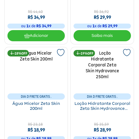
250ml
Fitoterápicos e Homeopáticos
R$
44
,
40
R$
36
,
92
R$
34
,
99
R$
29
,
99
Parar de fumar
ou
1
x de
R$
34
,
99
ou
1
x de
R$
29
,
99
Adicionar
18%
19%
DIA D FRETE GRATIS .
DIA D FRETE GRATIS .
Água Micelar Zeta Skin
Loção Hidratante Corporal
200ml
Zeta Skin Hydrovance
250ml
R$
23
,
18
R$
35
,
59
R$
18
,
99
R$
28
,
99
ou
1
x de
R$
18
,
99
ou
1
x de
R$
28
,
99