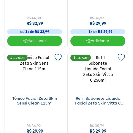
R$
44
,
30
R$
36
,
92
R$
32
,
99
R$
29
,
99
ou
1
x de
R$
32
,
99
ou
1
x de
R$
29
,
99
Adicionar
Adicionar
19%
16%
Tônico Facial Zeta Skin
Refil Sabonete Líquido
Sensi Clean 115ml
Facial Zeta Skin Vitta C
250ml
R$
36
,
92
R$
35
,
79
R$
29
,
99
R$
29
,
99