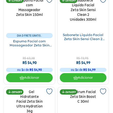
13%
26%
Sabonete Líquido Facial
DIA D FRETE GRATIS .
Zeta Skin Sensi Clean 2
Espuma Facial com
Unidades 300ml
Massageador Zeta Skin
150ml
R$
63
,
38
R$
73
,
95
R$
54
,
90
R$
54
,
99
ou
1
x de
R$
54
,
90
ou
1
x de
R$
54
,
99
Adicionar
Adicionar
38%
36%