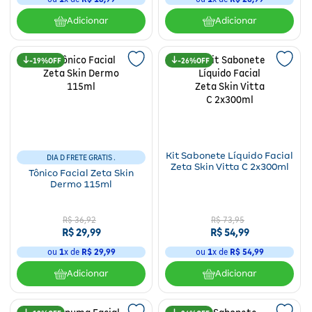
Adicionar
Adicionar
19%
26%
Kit Sabonete Líquido Facial
DIA D FRETE GRATIS .
Zeta Skin Vitta C 2x300ml
Tônico Facial Zeta Skin
Dermo 115ml
R$
36
,
92
R$
73
,
95
R$
29
,
99
R$
54
,
99
ou
1
x de
R$
29
,
99
ou
1
x de
R$
54
,
99
Adicionar
Adicionar