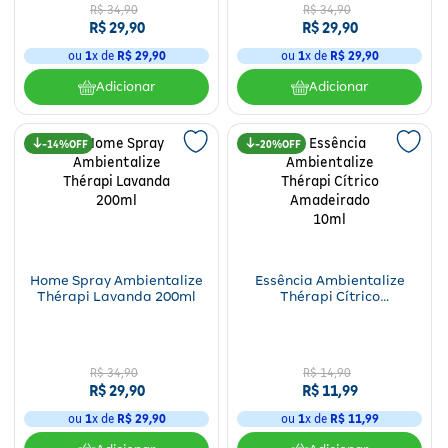
R$
34
,
90
R$
34
,
90
R$
29
,
90
R$
29
,
90
ou
1
x de
R$
29
,
90
ou
1
x de
R$
29
,
90
Adicionar
Adicionar
14%
20%
Home Spray Ambientalize
Essência Ambientalize
Thérapi Lavanda 200ml
Thérapi Cítrico
Amadeirado 10ml
R$
34
,
90
R$
14
,
90
R$
29
,
90
R$
11
,
99
ou
1
x de
R$
29
,
90
ou
1
x de
R$
11
,
99