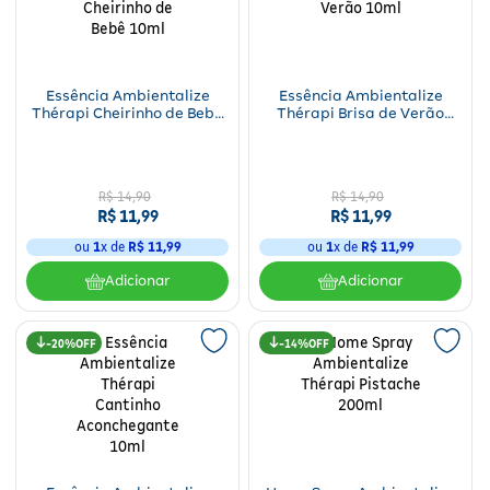
Fitoterápicos e Homeopáticos
Parar de fumar
Essência Ambientalize
Essência Ambientalize
Thérapi Cheirinho de Bebê
Thérapi Brisa de Verão
10ml
10ml
R$
14
,
90
R$
14
,
90
R$
11
,
99
R$
11
,
99
ou
1
x de
R$
11
,
99
ou
1
x de
R$
11
,
99
Adicionar
Adicionar
20%
14%