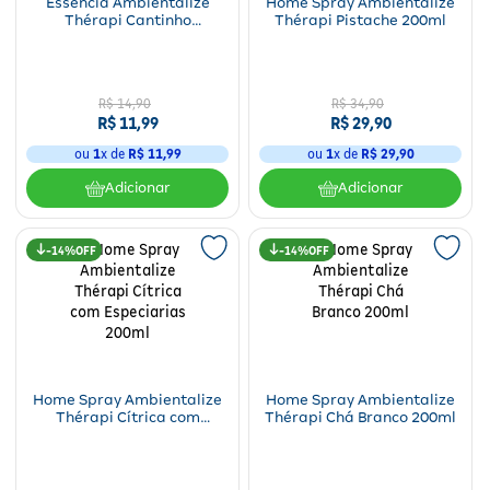
Essência Ambientalize
Home Spray Ambientalize
Thérapi Cantinho
Thérapi Pistache 200ml
Aconchegante 10ml
R$
14
,
90
R$
34
,
90
R$
11
,
99
R$
29
,
90
ou
1
x de
R$
11
,
99
ou
1
x de
R$
29
,
90
Adicionar
Adicionar
14%
14%
Home Spray Ambientalize
Home Spray Ambientalize
Thérapi Cítrica com
Thérapi Chá Branco 200ml
Especiarias 200ml