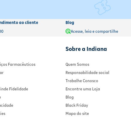
ndimento ao cliente
Blog
00
Acesse, leia e compartilhe
Sobre a Indiana
rviços Farmacêuticos
Quem Somos
ar
Responsabilidade social
Trabalhe Conosco
inde Fidelidade
Encontre uma Loja
e
Blog
vacidade
Black Friday
ies
Mapa do site