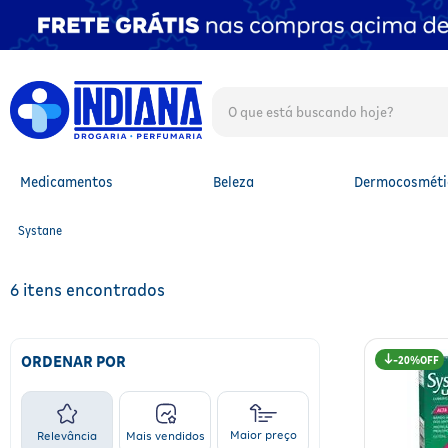
O que está buscando hoje?
TERMOS MAIS BUSCADOS
1
º
fralda
2
º
mounjaro
Medicamentos
Beleza
Dermocosméti
3
º
lenço umedecido
4
º
fralda xg
Systane
5
º
protetor solar facial
6
º
shampoo
7
º
whey
6
8
º
protetor solar
9
º
óleo capilar
10
º
fralda g
ORDENAR POR
20%
Maior preço
Relevância
Mais vendidos