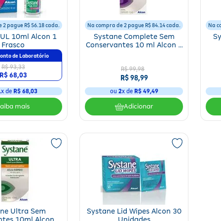
 2 pague R$ 56.18 cada.
Na compra de 2 pague R$ 84.14 cada.
Na c
UL 10ml Alcon 1
Systane Complete Sem
S
Frasco
Conservantes 10 ml Alcon 1
Frasco
onto de Laboratório
R$ 93,33
R$
99
,
98
R$ 68,03
R$
98
,
99
1
x de
R$ 68,03
ou
2
x de
R$
49
,
49
Adicionar
ne Ultra Sem
Systane Lid Wipes Alcon 30
tes 10ml Alcon 1
Unidades