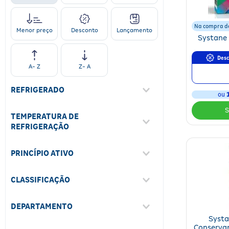
Na compra de
Desconto
Lançamento
Menor preço
Systane 
Desc
A- Z
Z- A
REFRIGERADO
ou
Não
(
4
)
TEMPERATURA DE
REFRIGERAÇÃO
Não Requer Refrigeração
(
1
)
PRINCÍPIO ATIVO
Não Informado
(
1
)
Lubrificante Oftálmico 10.0Ml
(
2
)
CLASSIFICAÇÃO
HP-Guar; Ácido Hialurônico
(
1
)
Ético Otc
(
3
)
DEPARTAMENTO
Lubrificante Oftálmico
(
2
)
Systa
Medicamentos
(
6
)
Conservan