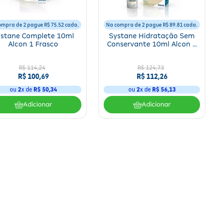
ompra de 2 pague R$ 75.52 cada.
Na compra de 2 pague R$ 89.81 cada.
ystane Complete 10ml
Systane Hidratação Sem
Alcon 1 Frasco
Conservante 10ml Alcon 1
Frasco
R$
114
,
24
R$
124
,
73
R$
100
,
69
R$
112
,
26
ou
2
x de
R$
50
,
34
ou
2
x de
R$
56
,
13
Adicionar
Adicionar