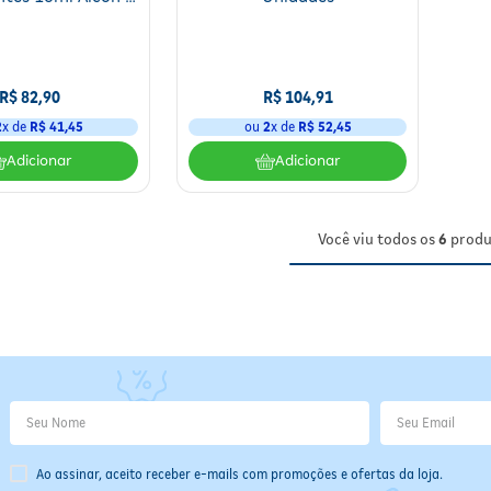
Frasco
R$
82
,
90
R$
104
,
91
2
x de
R$
41
,
45
ou
2
x de
R$
52
,
45
Adicionar
Adicionar
Você viu todos os
6
produ
Ao assinar, aceito receber e-mails com promoções e ofertas da loja.