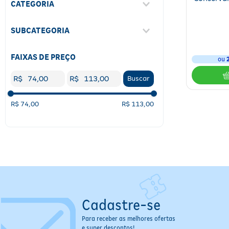
CATEGORIA
Gripes E Resfriados
(
1
)
SUBCATEGORIA
Oftalmológicos
(
5
)
Expectorante
(
1
)
FAIXAS DE PREÇO
ou
R$
R$
Buscar
R$ 74,00
R$ 113,00
Cadastre-se
Para receber as melhores ofertas
e super descontos!