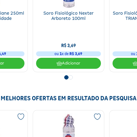
Triane 250ml
Soro Fisiológico Nexter
Soro Fisiol
idade
Arboreto 100ml
TRIA
R$
3
,
69
6
,
49
ou
1
x de
R$
3
,
69
ou
nar
Adicionar
MELHORES OFERTAS EM RESULTADO DA PESQUISA