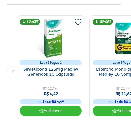
64%
45%
Leve 3 Pague 2
Leve 3 Pagu
Simeticona 125mg Medley
Dipirona Monoid
Genéricos 10 Cápsulas
Medley 10 Com
R$
12
,
36
R$
21
,
44
R$
4
,
49
R$
11
,
6
ou
1
x de
R$
4
,
49
ou
1
x de
R$
1
Adicionar
Adicio