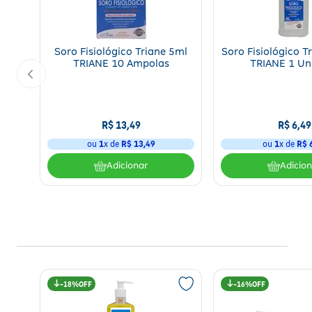
Soro Fisiológico Triane 5ml
Soro Fisiológico 
TRIANE 10 Ampolas
TRIANE 1 Un
R$
13
,
49
R$
6
,
49
ou
1
x de
R$
13
,
49
ou
1
x de
R$
Adicionar
Adicio
18%
16%