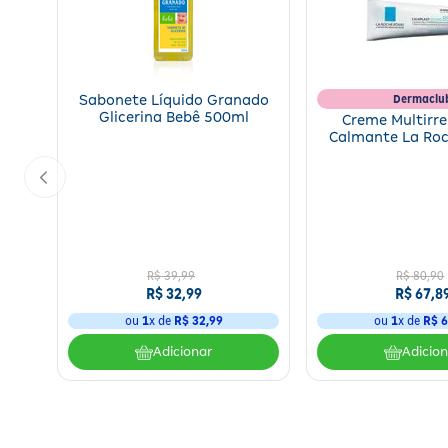
Dermaclu
Sabonete Líquido Granado
Glicerina Bebê 500ml
Creme Multirr
Calmante La Ro
Cicaplast Baume
R$
39
,
99
R$
80
,
90
R$
32
,
99
R$
67
,
8
ou
1
x de
R$
32
,
99
ou
1
x de
R$
6
Adicionar
Adicio