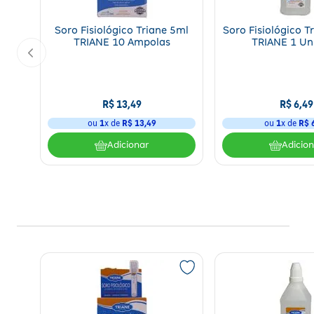
Soro Fisiológico Triane 5ml
Soro Fisiológico 
TRIANE 10 Ampolas
TRIANE 1 Un
R$
13
,
49
R$
6
,
49
ou
1
x de
R$
13
,
49
ou
1
x de
R$
Adicionar
Adicio