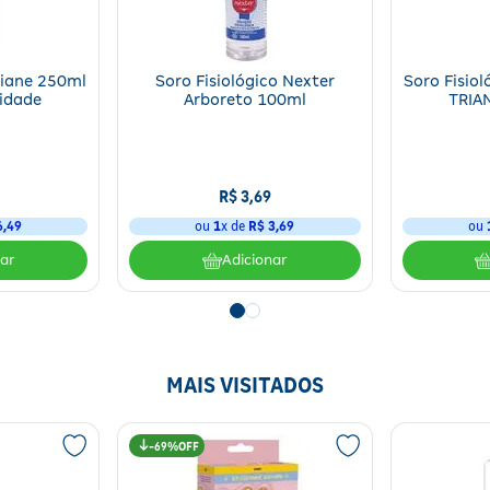
Triane 250ml
Soro Fisiológico Nexter
Soro Fisiol
idade
Arboreto 100ml
TRIA
R$
3
,
69
6
,
49
ou
1
x de
R$
3
,
69
ou
nar
Adicionar
MAIS VISITADOS
69%