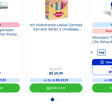
b
Kit Hidratante Labial Carmed
R
Sorvete Verão 3 Unidades
eparador
Rece
10g
che-Posay
Mounjaro T
 B5+ 40ml
Lilly Soluç
4 Canet
10mg
15mg
12,5mg
5mg
Desc
R
R$
64
,
90
R
9
R$
19
,
99
7
,
89
ou
1
x de
R$
19
,
99
ou
1
nar
Adicionar