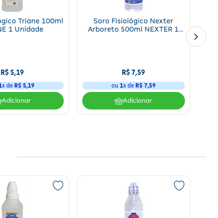
ógico Triane 100ml
Soro Fisiológico Nexter
NE 1 Unidade
Arboreto 500ml NEXTER 1
Unidade
R$
5
,
19
R$
7
,
59
1
x de
R$
5
,
19
ou
1
x de
R$
7
,
59
Adicionar
Adicionar