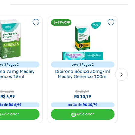
58%
ve 3 Pague 2
Leve 3 Pague 2
ona 75mg Medley
Dipirona Sódica 50mg/ml
éricos 15ml
Medley Genérico 100ml
R$
11
,
46
R$
25
,
53
R$
6
,
99
R$
10
,
79
1
x de
R$
6
,
99
ou
1
x de
R$
10
,
79
Adicionar
Adicionar