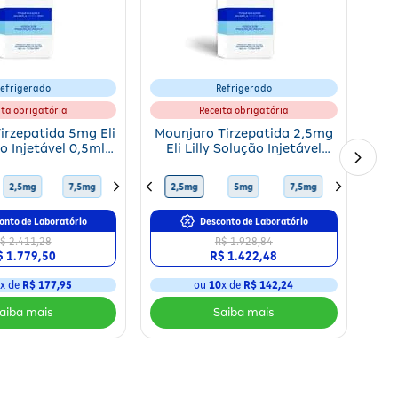
efrigerado
Refrigerado
ita obrigatória
Receita obrigatória
irzepatida 5mg Eli
Mounjaro Tirzepatida 2,5mg
ão Injetável 0,5ml +
Eli Lilly Solução Injetável
as Aplicadoras
0,5ml + 4 Canetas
Aplicadoras
10mg
2,5mg
15mg
7,5mg
12,5mg
10mg
2,5mg
15mg
5mg
12,5mg
7,5mg
5mg
10mg
2,5mg
onto de Laboratório
Desconto de Laboratório
$ 2.411,28
R$ 1.928,84
$ 1.779,50
R$ 1.422,48
0
x de
R$ 177,95
ou
10
x de
R$ 142,24