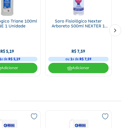
ógico Triane 100ml
Soro Fisiológico Nexter
NE 1 Unidade
Arboreto 500ml NEXTER 1
Unidade
R$
5
,
19
R$
7
,
59
1
x de
R$
5
,
19
ou
1
x de
R$
7
,
59
Adicionar
Adicionar