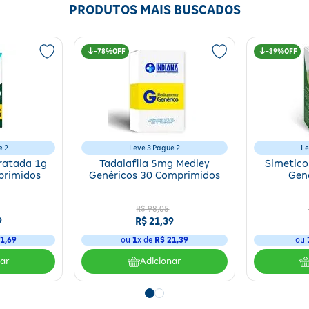
PRODUTOS MAIS BUSCADOS
78%
39%
e 2
Leve 3 Pague 2
Le
ratada 1g
Tadalafila 5mg Medley
Simetic
primidos
Genéricos 30 Comprimidos
Gen
R$
98
,
05
9
R$
21
,
39
1
,
69
ou
1
x de
R$
21
,
39
ou
nar
Adicionar