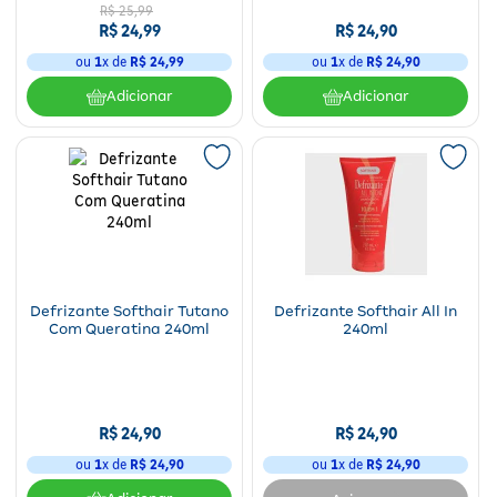
R$
25
,
99
R$
24
,
99
R$
24
,
90
ou
1
x de
R$
24
,
99
ou
1
x de
R$
24
,
90
Adicionar
Adicionar
Defrizante Softhair Tutano
Defrizante Softhair All In
Com Queratina 240ml
240ml
R$
24
,
90
R$
24
,
90
ou
1
x de
R$
24
,
90
ou
1
x de
R$
24
,
90