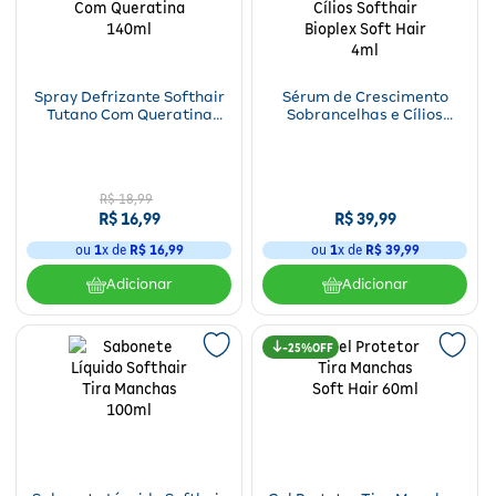
Fitoterápicos e Homeopáticos
Parar de fumar
Spray Defrizante Softhair
Sérum de Crescimento
Tutano Com Queratina
Sobrancelhas e Cílios
140ml
Softhair Bioplex Soft Hair
4ml
R$
18
,
99
R$
16
,
99
R$
39
,
99
ou
1
x de
R$
16
,
99
ou
1
x de
R$
39
,
99
Adicionar
Adicionar
25%