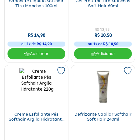
Sabonete Líquido Softhair
Gel Protetor Tira Manchas
Tira Manchas 100ml
Soft Hair 60ml
R$
13
,
99
R$
14
,
90
R$
10
,
50
ou
1
x de
R$
14
,
90
ou
1
x de
R$
10
,
50
Adicionar
Adicionar
Creme Esfoliante Pés
Defrizante Capilar Softhair
Softhair Argila Hidratante
Soft Hair 240ml
220g