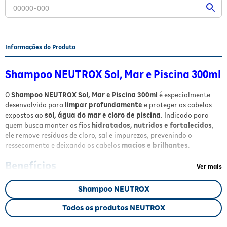
Fitoterápicos e Homeopáticos
Parar de fumar
Informações do Produto
Shampoo NEUTROX Sol, Mar e Piscina 300ml
O
Shampoo NEUTROX Sol, Mar e Piscina 300ml
é especialmente
desenvolvido para
limpar profundamente
e proteger os cabelos
expostos ao
sol, água do mar e cloro de piscina
. Indicado para
quem busca manter os fios
hidratados, nutridos e fortalecidos
,
ele remove resíduos de cloro, sal e impurezas, prevenindo o
ressecamento e deixando os cabelos
macios e brilhantes
.
Benefícios
Ver mais
Limpeza eficaz contra resíduos de cloro, sal e impurezas.
Shampoo NEUTROX
Hidratação e nutrição com extratos de frutas (morango,
laranja, melancia) e cenoura.
Todos os produtos NEUTROX
Proteção dos fios com filtro solar, prevenindo danos
causados pelo sol.