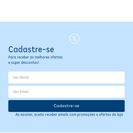
Especificações
Volume: 300 ml
Tipo de Produto: Shampoo
Área de Aplicação: Cabelos
Modo de Uso: Aplicar nos cabelos molhados, massagear até formar
espuma e enxaguar; repetir se necessário.
Cadastre-se
Para receber as melhores ofertas
e super descontos!
Cadastre-se
Ao assinar, aceito receber emails com promoções e ofertas da loja