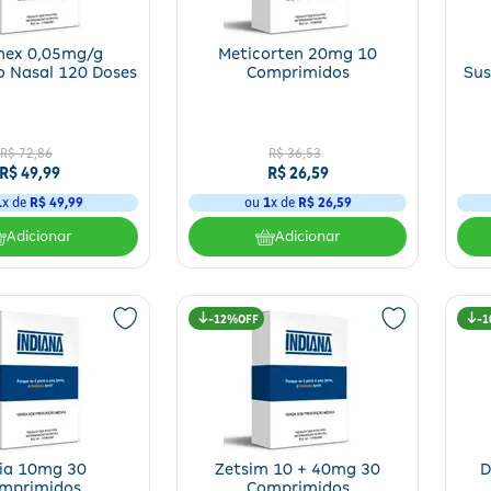
nex 0,05mg/g
Meticorten 20mg 10
 Nasal 120 Doses
Comprimidos
Sus
R$
72
,
86
R$
36
,
53
R$
49
,
99
R$
26
,
59
1
x de
R$
49
,
99
ou
1
x de
R$
26
,
59
Adicionar
Adicionar
12%
1
ia 10mg 30
Zetsim 10 + 40mg 30
D
mprimidos
Comprimidos