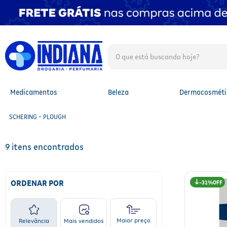
O que está buscando hoje?
TERMOS MAIS BUSCADOS
1
º
fralda
2
º
mounjaro
Medicamentos
Beleza
Dermocosméti
3
º
lenço umedecido
4
º
shampoo
SCHERING - PLOUGH
5
º
whey
6
º
protetor solar facial
7
º
fralda xg
9
8
º
protetor solar
9
º
fralda g
10
º
óleo capilar
ORDENAR POR
31%
Maior preço
Relevância
Mais vendidos