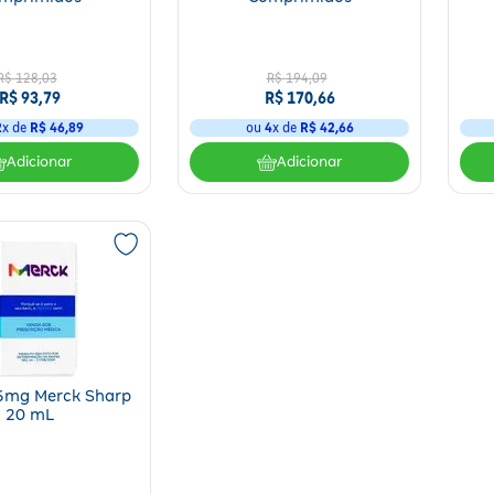
R$
128
,
03
R$
194
,
09
R$
93
,
79
R$
170
,
66
2
x de
R$
46
,
89
ou
4
x de
R$
42
,
66
Adicionar
Adicionar
25mg Merck Sharp
20 mL