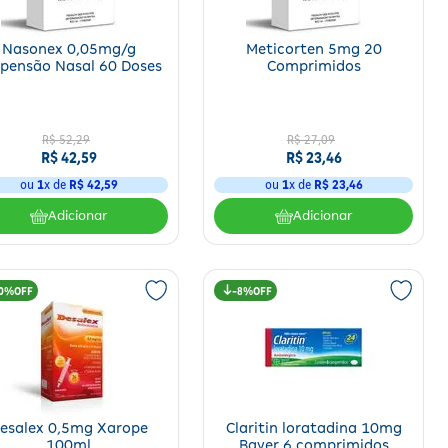
Nasonex 0,05mg/g
Meticorten 5mg 20
pensão Nasal 60 Doses
Comprimidos
R$
52
,
29
R$
27
,
09
R$
42
,
59
R$
23
,
46
ou
1
x de
R$
42
,
59
ou
1
x de
R$
23
,
46
Adicionar
Adicionar
0%
8%
esalex 0,5mg Xarope
Claritin loratadina 10mg
100ml
Bayer 6 comprimidos