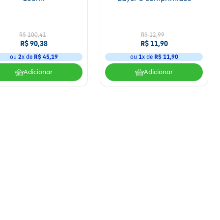
R$
100
,
41
R$
12
,
99
R$
90
,
38
R$
11
,
90
ou
2
x de
R$
45
,
19
ou
1
x de
R$
11
,
90
Adicionar
Adicionar