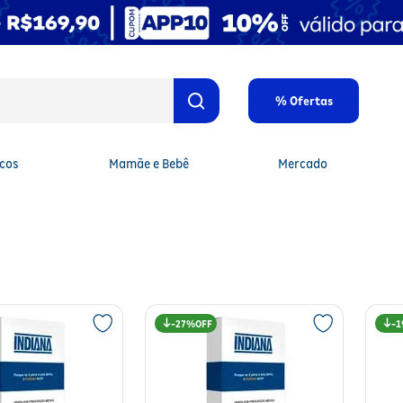
% Ofertas
cos
Mamãe e Bebê
Mercado
27%
1