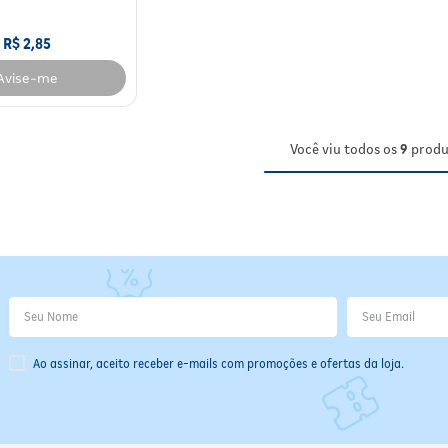
R$
2
,
85
Avise-me
Você viu todos os
9
produ
Ao assinar, aceito receber e-mails com promoções e ofertas da loja.