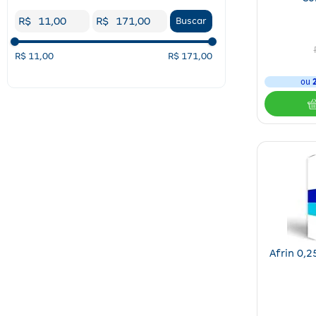
Antialérgico
(
2
)
Cloridrato De Oximetazolina
(
1
)
R$
R$
Buscar
Descongestionante Nasal
(
1
)
Enjoo
(
1
)
R$ 11,00
R$ 171,00
ou
Afrin 0,