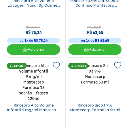
Rinosoro Alto Volume
Rinosoro 0,9% Jet Xt Jato
Lavagem Nasal 3g Cosmed
Contínuo Mantecorp
30 Sachês
Farmasa 100ml
R$
83
,
49
R$
68
,
50
R$
75
,
14
R$
61
,
65
ou
1
x de
R$
75
,
14
ou
1
x de
R$
61
,
65
Adicionar
Adicionar
13%
13%
Rinosoro Alto Volume
Rinosoro Sic Xt 9%
Infantil 9 mg/ml Mantecorp
Mantecorp Farmasa 50 ml
Farmasa 15 sachês +
frasco 120ml