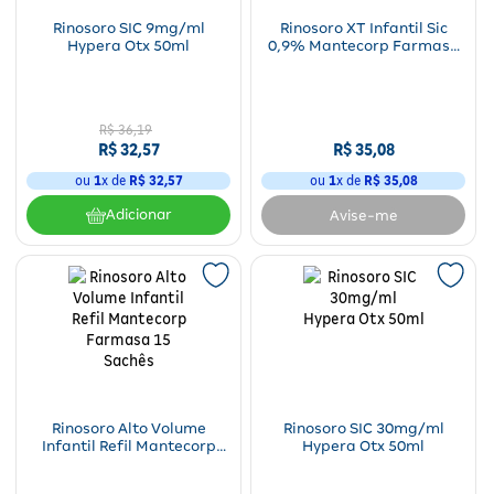
Rinosoro SIC 9mg/ml
Rinosoro XT Infantil Sic
Hypera Otx 50ml
0,9% Mantecorp Farmasa
50ml
R$
36
,
19
R$
32
,
57
R$
35
,
08
ou
1
x de
R$
32
,
57
ou
1
x de
R$
35
,
08
Adicionar
Avise-me
Rinosoro Alto Volume
Rinosoro SIC 30mg/ml
Infantil Refil Mantecorp
Hypera Otx 50ml
Farmasa 15 Sachês