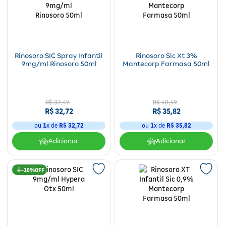
Rinosoro SIC Spray Infantil
Rinosoro Sic Xt 3%
9mg/ml Rinosoro 50ml
Mantecorp Farmasa 50ml
R$
37
,
49
R$
40
,
49
R$
32
,
72
R$
35
,
82
ou
1
x de
R$
32
,
72
ou
1
x de
R$
35
,
82
Adicionar
Adicionar
10%