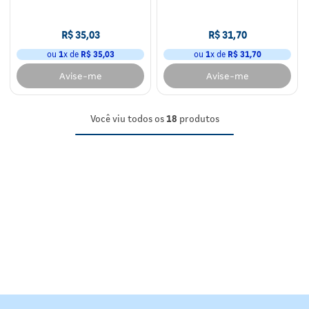
R$
35
,
03
R$
31
,
70
ou
1
x de
R$
35
,
03
ou
1
x de
R$
31
,
70
Avise-me
Avise-me
Você viu todos os
18
produtos