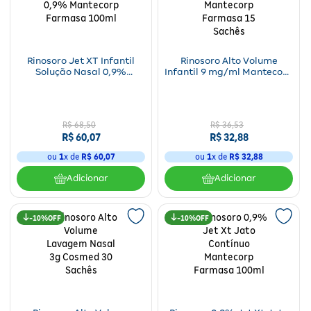
Fitoterápicos e Homeopáticos
Parar de fumar
Rinosoro Jet XT Infantil
Rinosoro Alto Volume
Solução Nasal 0,9%
Infantil 9 mg/ml Mantecorp
Mantecorp Farmasa 100ml
Farmasa 15 Sachês
R$
68
,
50
R$
36
,
53
R$
60
,
07
R$
32
,
88
ou
1
x de
R$
60
,
07
ou
1
x de
R$
32
,
88
Adicionar
Adicionar
10%
10%