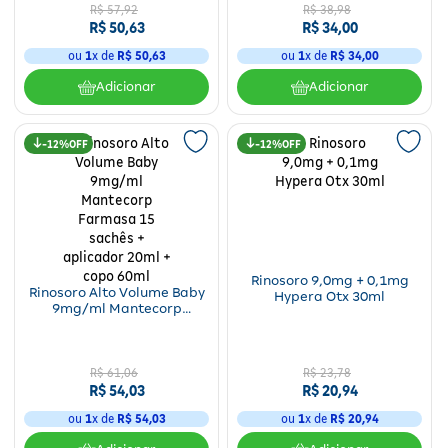
R$
57
,
92
R$
38
,
98
R$
50
,
63
R$
34
,
00
ou
1
x de
R$
50
,
63
ou
1
x de
R$
34
,
00
Adicionar
Adicionar
12%
12%
Rinosoro 9,0mg + 0,1mg
Rinosoro Alto Volume Baby
Hypera Otx 30ml
9mg/ml Mantecorp
Farmasa 15 sachês +
aplicador 20ml + copo 60ml
R$
61
,
06
R$
23
,
78
R$
54
,
03
R$
20
,
94
ou
1
x de
R$
54
,
03
ou
1
x de
R$
20
,
94