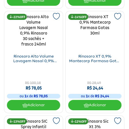
Adicionar
Adicionar
22%
14%
Rinosoro Alto Volume
Rinosoro XT 0,9%
Lavagem Nasal 0,9%
Mantecorp Farmasa Gotas
Rinosoro 30 sachês + frasco
30ml
240ml
R$
100
,
18
R$
28
,
49
R$
78
,
05
R$
24
,
64
ou
1
x de
R$
78
,
05
ou
1
x de
R$
24
,
64
Adicionar
Adicionar
13%
12%