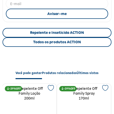
Fitoterápicos e Homeopáticos
Parar de fumar
Repelente e Inseticida ACTION
Todos os produtos ACTION
Você pode gostar
Produtos relacionados
Últimos vistos
39%
39%