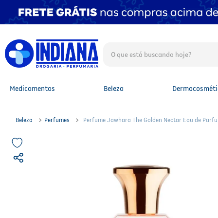
O que está buscando hoje?
TERMOS MAIS BUSCADOS
1
º
fralda
2
º
mounjaro
Medicamentos
Beleza
Dermocosméti
3
º
lenço umedecido
4
º
fralda xg
5
º
protetor solar facial
Beleza
Perfumes
Perfume Jawhara The Golden Nectar Eau de Parf
6
º
shampoo
7
º
whey
8
º
protetor solar
9
º
óleo capilar
10
º
fralda g