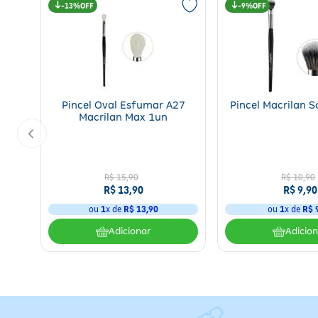
Manter fora do alcance de crianças;
13%
9%
Conservar em local fresco e ao abrigo da luz;
Produto inflamável — manter longe de calor e chamas.
Pincel Oval Esfumar A27
Pincel Macrilan 
Macrilan Max 1un
R$
15
,
90
R$
10
,
90
R$
13
,
90
R$
9
,
90
ou
1
x de
R$
13
,
90
ou
1
x de
R$
Adicionar
Adicio