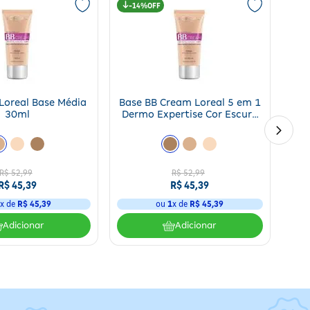
14%
Loreal Base Média
Base BB Cream Loreal 5 em 1
30ml
Dermo Expertise Cor Escura
FPS 20 30ml
R$
52
,
99
R$
52
,
99
R$
45
,
39
R$
45
,
39
1
x de
R$
45
,
39
ou
1
x de
R$
45
,
39
Adicionar
Adicionar