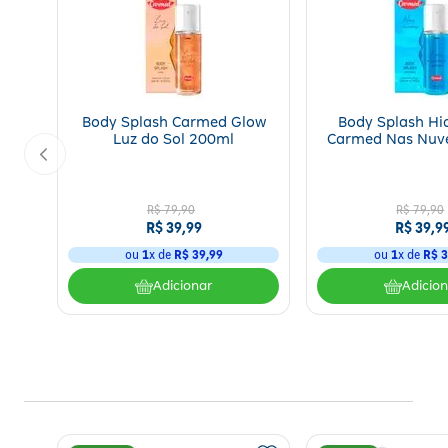
Perfuma a pele com intensidade, elegância e personalidade.
Pirâmide Olfativa
Notas de Topo:
Cyprol, Bergamota e Pearadise®.
Notas de Coração:
Flor de Baunilha, Ylang-ylang e Tuberosa.
Notas de Fundo:
Almíscar, Couro Oud e Vetiver.
Body Splash Carmed Glow
Body Splash Hi
Luz do Sol 200ml
Carmed Nas Nuv
Família Olfativa
Com acordes
ambarados, florais brancos e amadeirados
, o 
R$
79
,
90
R$
79
,
90
sensualidade do musk e a profundidade elegante do couro oud e do 
R$
39
,
99
R$
39
,
9
ou
1
x de
R$
39
,
99
ou
1
x de
R$
3
Como usar
Adicionar
Adicio
Aplique o perfume diretamente sobre a pele, preferencialmente nas 
longo do dia.
Advertências
Uso externo;
Evite contato com os olhos;
Em caso de irritação, suspenda o uso;