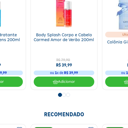
dratante
Body Splash Corpo e Cabelo
Ult
ens 200ml
Carmed Amor de Verão 200ml
Colônia G
Jawhara The Golden Nectar entrega uma fragrância equilibrada e so
R$
79
,
90
vetiver.
9
R$
39
,
99
9
,
99
ou
1
x de
R$
39
,
99
ou
nar
Adicionar
áreas de maior circulação sanguínea, como pescoço, pulsos e atrás das
RECOMENDADO