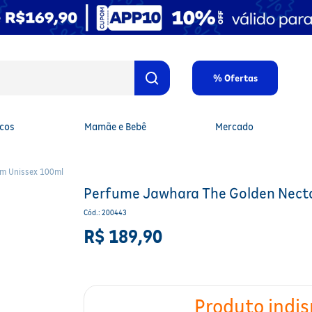
% Ofertas
cos
Mamãe e Bebê
Mercado
um Unissex 100ml
Perfume Jawhara The Golden Necta
Cód.
:
200443
R$
189
,
90