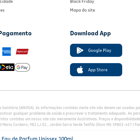
acidade
Black Friday
ies
Mapa do site
 Pagamento
Download App
Google Play
App Store
a Sanitária (ANVISA). As informações contidas neste site não devem ser usadas 
nosticar qualquer problema de saúde e prescrever o tratamento adequado. Ao pers
otos contidas em nosso site são meramente ilustrativas. Preços e disponibilidade 
l Mario Cordeiro, 982 LJ 01 , Jardim Serra Verde Teófilo Otoni MG 39801-457 | Fa
 Eau de Parfum Unissex 100ml