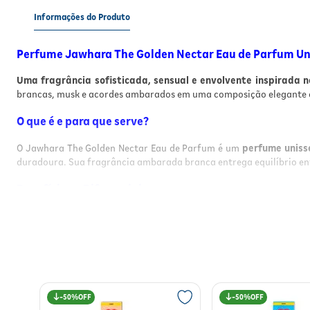
Informações do Produto
Perfume Jawhara The Golden Nectar Eau de Parfum Un
Uma fragrância sofisticada, sensual e envolvente inspirada 
brancas, musk e acordes ambarados em uma composição elegante e 
O que é e para que serve?
O Jawhara The Golden Nectar Eau de Parfum é um
perfume uniss
duradoura. Sua fragrância ambarada branca entrega equilíbrio ent
Benefícios e Diferenciais
Fragrância unissex sofisticada e marcante;
Família olfativa
Ambarada Branca
;
Alta fixação e excelente projeção;
Combinação elegante entre musk, flores brancas e madeiras 
Perfume inspirado na perfumaria árabe de luxo;
Ideal para uso diário e ocasiões especiais;
50%
50%
Embalagem sofisticada de
100ml
;