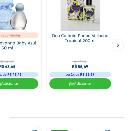
imas Unidades
Deo Colônia Phebo Verbena
Tropical 200ml
iovanna Baby Azul
50 ml
fisticada, onde o toque cremoso das flores brancas encontra a
R$
78
,
99
R$
74
,
90
R$
43
,
45
R$
55
,
69
1
x de
R$
43
,
45
ou
1
x de
R$
55
,
69
Adicionar
Adicionar
 orelhas. Reaplique sempre que desejar intensificar a fragrância ao