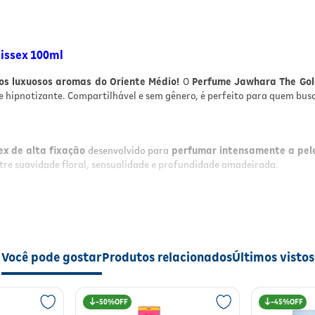
issex 100ml
nos luxuosos aromas do Oriente Médio!
O
Perfume Jawhara The Gol
hipnotizante. Compartilhável e sem gênero, é perfeito para quem bu
ex de alta fixação
desenvolvido para
perfumar intensamente a pel
re suavidade floral, sensualidade e profundidade amadeirada.
Você pode gostar
Produtos relacionados
Últimos vistos
nobres;
50%
45%