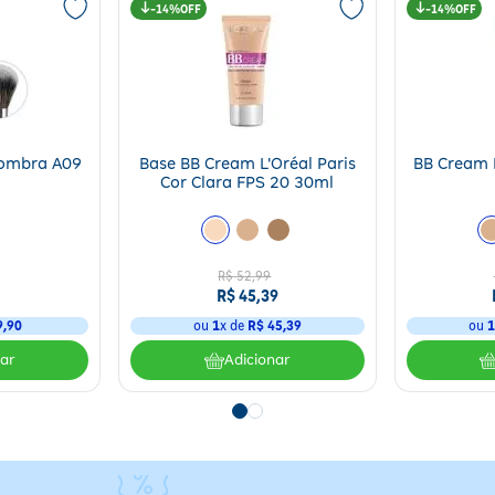
14%
14%
Sombra A09
Base BB Cream L'Oréal Paris
BB Cream 
Cor Clara FPS 20 30ml
R$
52
,
99
R$
45
,
39
9
,
90
ou
1
x de
R$
45
,
39
ou
nar
Adicionar