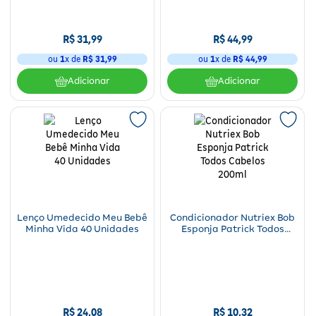
Fitoterápicos e Homeopáticos
R$
31
,
99
R$
44
,
99
Parar de fumar
ou
1
x de
R$
31
,
99
ou
1
x de
R$
44
,
99
Adicionar
Adicionar
Lenço Umedecido Meu Bebê
Condicionador Nutriex Bob
Minha Vida 40 Unidades
Esponja Patrick Todos
Cabelos 200ml
R$
24
,
08
R$
10
,
32