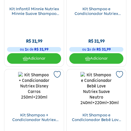
Para a mamãe
Brinquedos
Aparelhos e testes
Ver todos
Kit Infantil Minnie Nutriex
Kit Shampoo e
Saúde Feminina
Cuidados com a Pele
Protetor Solar
Alimentação
Bebidas
Nutrição esportiva
Asus
Minnie Suave Shampoo
Condicionador Nutriex
Ver todos
250ml+Condicionador
Divertida Mente
230ml
250ml+230ml+1 cartela
Cardiovasculares
Facial
Banho e Higiene
Petshop
Vitaminas
LG
Lenços
Hipertensão
Bronzeadores
Alimentos
Primeiros socorros
Motorola
Cuidados intímos
R$
31
,
99
R$
31
,
99
Oftalmológicos
ou
1
x de
R$
31
,
99
ou
1
x de
R$
31
,
99
Limpeza de pele
Havaianas
Suplementos
Multilaser
Desodorantes
Adicionar
Adicionar
Saúde Masculina
Cabelos
Papelaria
Ortopédicos
Positivo
Cuidados geriátricos
Psicoativos e Hormonais
Camisas Uv
Cirúrgicos
Samsung
Barba
Medicamentos especiais
Utilidades domésticos
Xiaomi
Banho
Diabetes
Tablets
Higiene bucal
Pele e mucosas
Acessórios
Kit Shampoo +
Kit Shampoo e
Condicionador Nutriex
Condicionador Bebê Love
Tratamento Acne
Disney Carros 250ml+230ml
Nutriex Suave Neutro
240ml+220ml+30ml