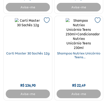
Avise-me
Avise-me
Carti Master 30 Sachês 12g
Shampoo Nutriex Unicórnio
Teens
250ml+Condicionador
Nutriex Unicórnio Teens
230ml
R$
136
,
90
R$
22
,
49
Avise-me
Avise-me