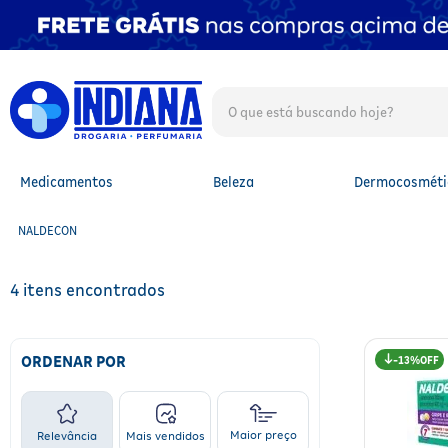
O que está buscando hoje?
TERMOS MAIS BUSCADOS
1
º
fralda
2
º
mounjaro
Medicamentos
Beleza
Dermocosméti
3
º
protetor solar facial
4
º
lenço umedecido
NALDECON
5
º
whey
6
º
shampoo
7
º
fralda xg
4
8
º
protetor solar
9
º
fralda g
10
º
óleo capilar
ORDENAR POR
13%
Maior preço
Relevância
Mais vendidos