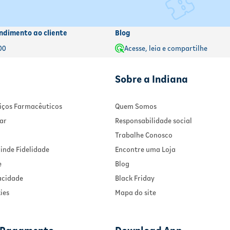
ndimento ao cliente
Blog
00
Acesse, leia e compartilhe
Sobre a Indiana
rviços Farmacêuticos
Quem Somos
ar
Responsabilidade social
Trabalhe Conosco
inde Fidelidade
Encontre uma Loja
e
Blog
vacidade
Black Friday
ies
Mapa do site