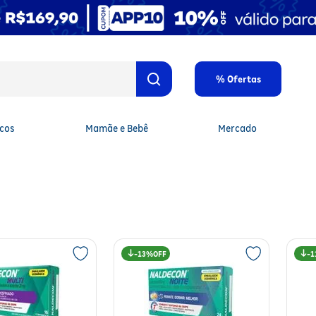
% Ofertas
cos
Mamãe e Bebê
Mercado
13%
1