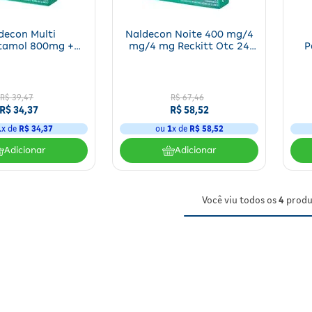
decon Multi
Naldecon Noite 400 mg/4
tamol 800mg +
mg/4 mg Reckitt Otc 24
P
o Fenilefrina 20mg
Comprimidos
Fen
 16 Comprimidos
Be
R$
39
,
47
R$
67
,
46
R$
34
,
37
R$
58
,
52
1
x de
R$
34
,
37
ou
1
x de
R$
58
,
52
Adicionar
Adicionar
Você viu todos os
4
produ