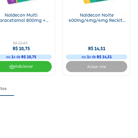
Naldecon Multi
Naldecon Noite
aracetamol 800mg +
400mg/4mg/4mg Reckitt
ilefrina 20mg Reckitt-
Otc 4 Comprimidos
nckiser 4 Comprimidos
R$
12
,
07
R$
10
,
75
R$
14
,
51
ou
1
x de
R$
10
,
75
ou
1
x de
R$
14
,
51
Adicionar
Avise-me
tos