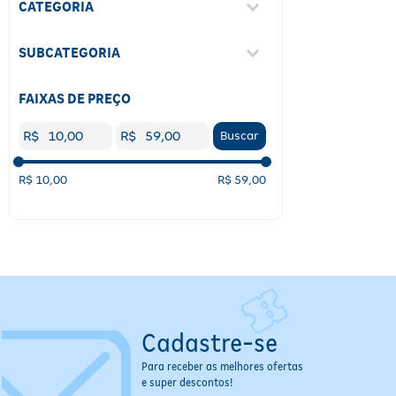
Antigripal
(
1
)
CATEGORIA
Paracetamol; Cloridrato De
Fenilefrina; Maleato De
Gripes E Resfriados
(
4
)
Clorfeniramina
(
1
)
SUBCATEGORIA
Antigripal
(
4
)
FAIXAS DE PREÇO
R$
R$
Buscar
R$ 10,00
R$ 59,00
Cadastre-se
Para receber as melhores ofertas
e super descontos!