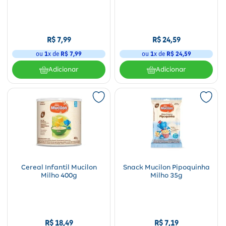
R$
7
,
99
R$
24
,
59
ou
1
x de
R$
7
,
99
ou
1
x de
R$
24
,
59
Adicionar
Adicionar
Cereal Infantil Mucilon
Snack Mucilon Pipoquinha
Milho 400g
Milho 35g
R$
18
,
49
R$
7
,
19