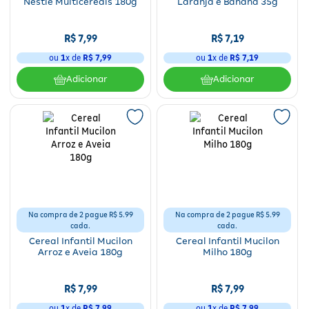
Nestlé Multicereais 180g
Laranja e Banana 35g
Fitoterápicos e Homeopáticos
R$
7
,
99
R$
7
,
19
Parar de fumar
ou
1
x de
R$
7
,
99
ou
1
x de
R$
7
,
19
Adicionar
Adicionar
Na compra de 2 pague R$ 5.99
Na compra de 2 pague R$ 5.99
cada.
cada.
Cereal Infantil Mucilon
Cereal Infantil Mucilon
Arroz e Aveia 180g
Milho 180g
R$
7
,
99
R$
7
,
99
ou
1
x de
R$
7
,
99
ou
1
x de
R$
7
,
99