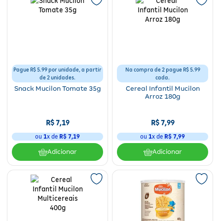
Pague R$ 5.99 por unidade, a partir
Na compra de 2 pague R$ 5.99
de 2 unidades.
cada.
Snack Mucilon Tomate 35g
Cereal Infantil Mucilon
Arroz 180g
R$
7
,
19
R$
7
,
99
ou
1
x de
R$
7
,
19
ou
1
x de
R$
7
,
99
Adicionar
Adicionar