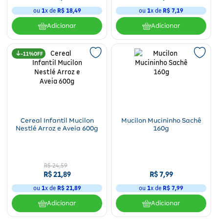
ou
1
x de
R$
18
,
49
ou
1
x de
R$
7
,
19
Adicionar
Adicionar
11%
Cereal Infantil Mucilon
Mucilon Mucininho Sachê
Nestlé Arroz e Aveia 600g
160g
R$
24
,
59
R$
21
,
89
R$
7
,
99
ou
1
x de
R$
21
,
89
ou
1
x de
R$
7
,
99
Adicionar
Adicionar