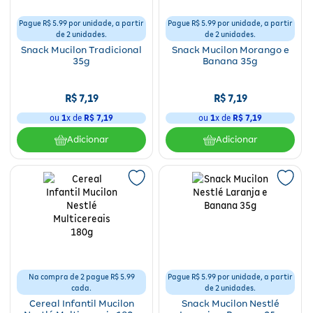
Para a mamãe
Brinquedos
Aparelhos e testes
Ver todos
Pague R$ 5.99 por unidade, a partir
Pague R$ 5.99 por unidade, a partir
Saúde Feminina
Cuidados com a Pele
Protetor Solar
Alimentação
Bebidas
Nutrição esportiva
Asus
Ver todos
de 2 unidades.
de 2 unidades.
Snack Mucilon Tradicional
Snack Mucilon Morango e
Cardiovasculares
Facial
Banho e Higiene
Petshop
35g
Banana 35g
Vitaminas
LG
Lenços
Hipertensão
Bronzeadores
Alimentos
Primeiros socorros
Motorola
Cuidados intímos
R$
7
,
19
R$
7
,
19
Oftalmológicos
ou
1
x de
R$
7
,
19
ou
1
x de
R$
7
,
19
Limpeza de pele
Havaianas
Suplementos
Multilaser
Desodorantes
Adicionar
Adicionar
Saúde Masculina
Cabelos
Papelaria
Ortopédicos
Positivo
Cuidados geriátricos
Psicoativos e Hormonais
Camisas Uv
Cirúrgicos
Samsung
Barba
Medicamentos especiais
Utilidades domésticos
Xiaomi
Banho
Diabetes
Tablets
Higiene bucal
Pele e mucosas
Acessórios
Na compra de 2 pague R$ 5.99
Pague R$ 5.99 por unidade, a partir
cada.
de 2 unidades.
Tratamento Acne
Cereal Infantil Mucilon
Snack Mucilon Nestlé