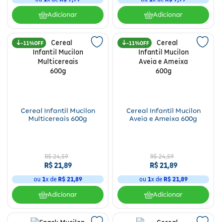
Adicionar
Adicionar
11%
11%
Cereal Infantil Mucilon
Cereal Infantil Mucilon
Multicereais 600g
Aveia e Ameixa 600g
R$
24
,
59
R$
24
,
59
R$
21
,
89
R$
21
,
89
ou
1
x de
R$
21
,
89
ou
1
x de
R$
21
,
89
Adicionar
Adicionar