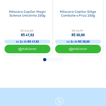
Máscara Capilar Magic
Máscara Capilar Siàge
Science Unicórnio 250g
Combate o Frizz 250g
R$
144
,
89
R$
76
,
99
R$
47
,
82
R$
30
,
00
ou
1
x de
R$
47
,
82
ou
1
x de
R$
30
,
00
Adicionar
Adicionar