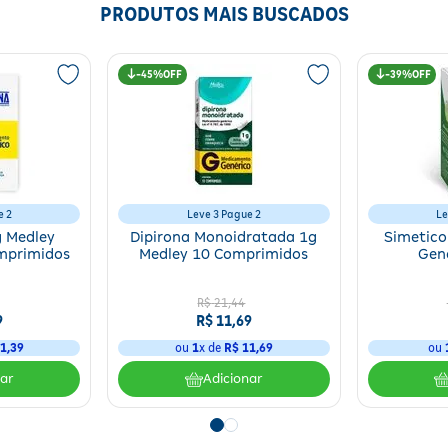
PRODUTOS MAIS BUSCADOS
45%
39%
e 2
Leve 3 Pague 2
Le
g Medley
Dipirona Monoidratada 1g
Simetic
mprimidos
Medley 10 Comprimidos
Gen
R$
21
,
44
9
R$
11
,
69
1
,
39
ou
1
x de
R$
11
,
69
ou
nar
Adicionar