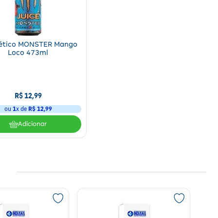
ético MONSTER Mango
Loco 473ml
R$
12
,
99
ou
1
x de
R$
12
,
99
Adicionar