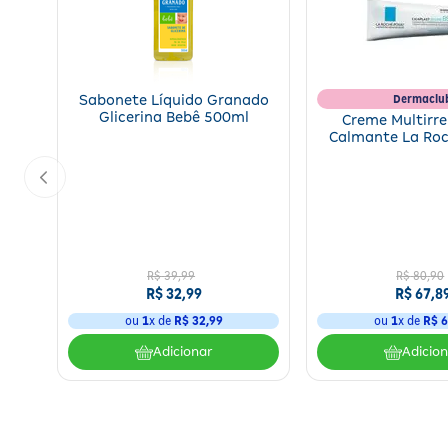
Dermaclu
Sabonete Líquido Granado
Glicerina Bebê 500ml
Creme Multirr
Calmante La Ro
Cicaplast Baume
R$
39
,
99
R$
80
,
90
R$
32
,
99
R$
67
,
8
ou
1
x de
R$
32
,
99
ou
1
x de
R$
6
Adicionar
Adicio