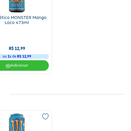
ético MONSTER Mango
Loco 473ml
R$
12
,
99
ou
1
x de
R$
12
,
99
Adicionar