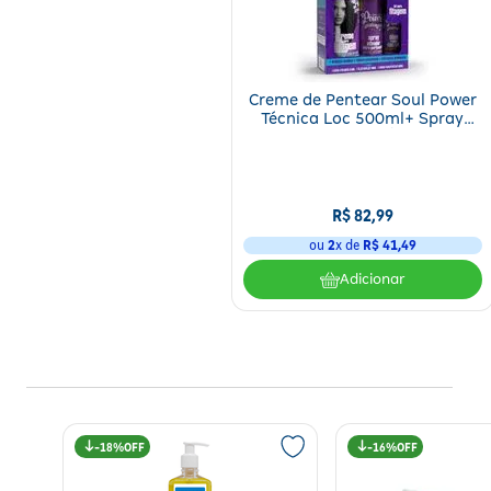
Creme de Pentear Soul Power
Técnica Loc 500ml+ Spray
Ativador 315ml + Óleo Capilar
100ml
R$
82
,
99
ou
2
x de
R$
41
,
49
Adicionar
18%
16%