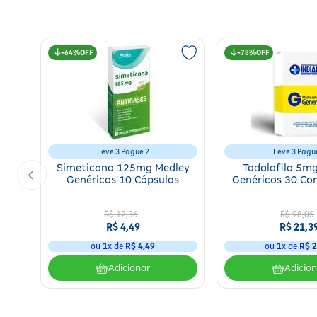
64%
78%
Leve 3 Pague 2
Leve 3 Pagu
Simeticona 125mg Medley
Tadalafila 5m
Genéricos 10 Cápsulas
Genéricos 30 Co
R$
12
,
36
R$
98
,
05
R$
4
,
49
R$
21
,
3
ou
1
x de
R$
4
,
49
ou
1
x de
R$
2
Adicionar
Adicio