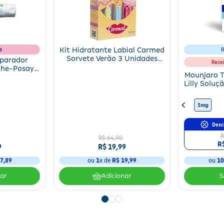
b
Kit Hidratante Labial Carmed
R
Sorvete Verão 3 Unidades
eparador
Rece
10g
che-Posay
Mounjaro T
 B5+ 40ml
Lilly Soluç
4 Canet
10mg
15mg
12,5mg
5mg
Desc
R
R$
64
,
90
R
9
R$
19
,
99
7
,
89
ou
1
x de
R$
19
,
99
ou
1
nar
Adicionar