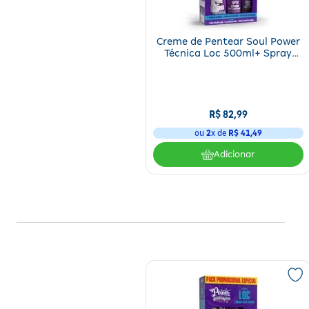
Creme de Pentear Soul Power
Técnica Loc 500ml+ Spray
Ativador 315ml + Óleo Capilar
100ml
R$
82
,
99
ou
2
x de
R$
41
,
49
Adicionar