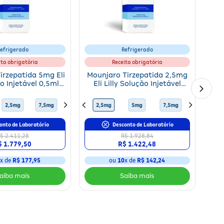
efrigerado
Refrigerado
ita obrigatória
Receita obrigatória
irzepatida 5mg Eli
Mounjaro Tirzepatida 2,5mg
ão Injetável 0,5ml +
Eli Lilly Solução Injetável
as Aplicadoras
0,5ml + 4 Canetas
Aplicadoras
10mg
2,5mg
15mg
7,5mg
12,5mg
10mg
2,5mg
15mg
5mg
12,5mg
7,5mg
5mg
10mg
2,5mg
onto de Laboratório
Desconto de Laboratório
$ 2.411,28
R$ 1.928,84
$ 1.779,50
R$ 1.422,48
0
x de
R$ 177,95
ou
10
x de
R$ 142,24