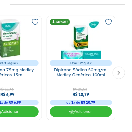
58%
ve 3 Pague 2
Leve 3 Pague 2
ona 75mg Medley
Dipirona Sódica 50mg/ml
éricos 15ml
Medley Genérico 100ml
R$
11
,
46
R$
25
,
53
R$
6
,
99
R$
10
,
79
1
x de
R$
6
,
99
ou
1
x de
R$
10
,
79
Adicionar
Adicionar