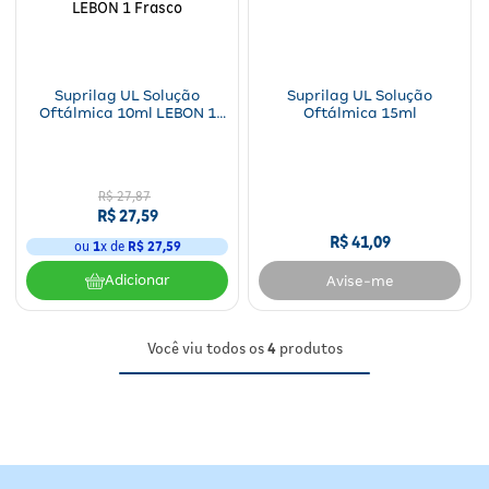
Fitoterápicos e Homeopáticos
Parar de fumar
Suprilag UL Solução
Suprilag UL Solução
Oftálmica 10ml LEBON 1
Oftálmica 15ml
Frasco
R$
27
,
87
R$
27
,
59
R$
41
,
09
ou
1
x de
R$
27
,
59
Adicionar
Avise-me
Você viu todos os
4
produtos