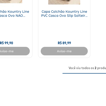
hão Kountry Line
Capa Colchão Kountry Line
asca Ovo NAO
PVC Casca Ovo Slip Solteiro
 Casal 1 Unidade
Kountry Line 1 Unidade
R$
99
,
90
R$
89
,
99
Avise-me
Avise-me
Você viu todos os
2
produ