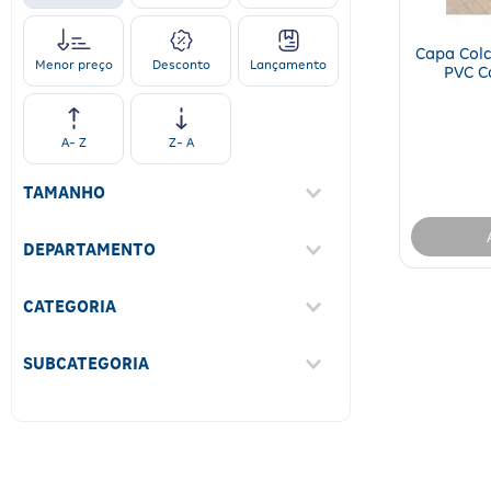
Capa Colc
Desconto
Lançamento
Menor preço
PVC C
DEFINIDO
A- Z
Z- A
TAMANHO
Único
(
1
)
DEPARTAMENTO
Saúde
(
2
)
CATEGORIA
Ortopédicos
(
2
)
SUBCATEGORIA
Almofada E Colchão
(
2
)