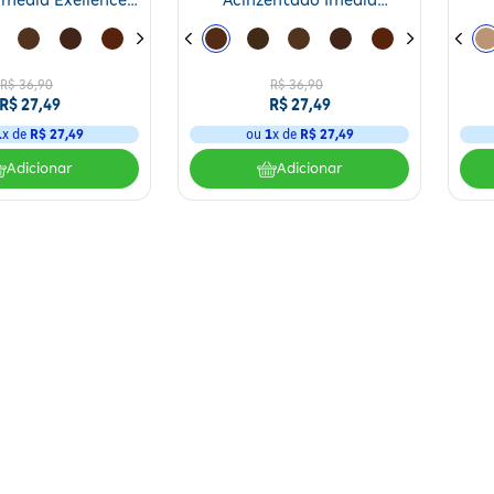
Imedia Exellence
Acinzentado Imedia
1un
Exellence 1un
R$
36
,
90
R$
36
,
90
R$
27
,
49
R$
27
,
49
1
x de
R$
27
,
49
ou
1
x de
R$
27
,
49
Adicionar
Adicionar