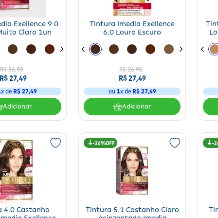
dia Exellence 9 0
Tintura Imedia Exellence
Tin
Muito Claro 1un
6.0 Louro Escuro
Lo
R$
36
,
90
R$
36
,
90
R$
27
,
49
R$
27
,
49
1
x de
R$
27
,
49
ou
1
x de
R$
27
,
49
Adicionar
Adicionar
26%
2
a 4.0 Castanho
Tintura 5.1 Castanho Claro
Ti