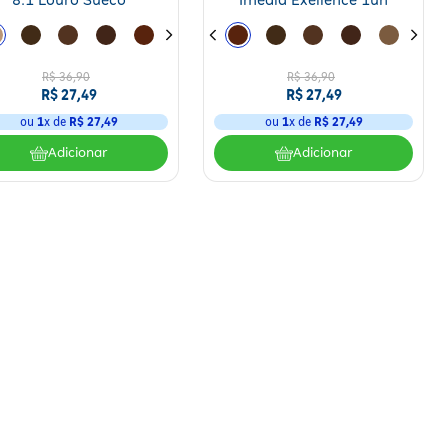
8.1 Louro Sueco
Imédia Exellence 1un
R$
36
,
90
R$
36
,
90
R$
27
,
49
R$
27
,
49
ou
1
x de
R$
27
,
49
ou
1
x de
R$
27
,
49
Adicionar
Adicionar