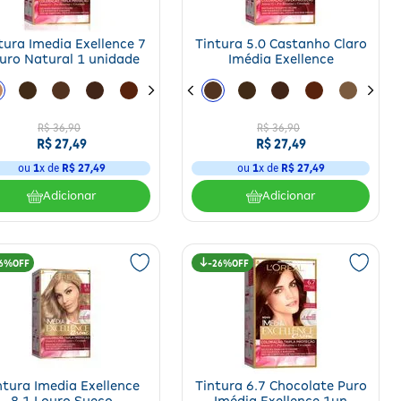
tura Imedia Exellence 7
Tintura 5.0 Castanho Claro
uro Natural 1 unidade
Imédia Exellence
R$
36
,
90
R$
36
,
90
R$
27
,
49
R$
27
,
49
ou
1
x de
R$
27
,
49
ou
1
x de
R$
27
,
49
Adicionar
Adicionar
6%
26%
ntura Imedia Exellence
Tintura 6.7 Chocolate Puro