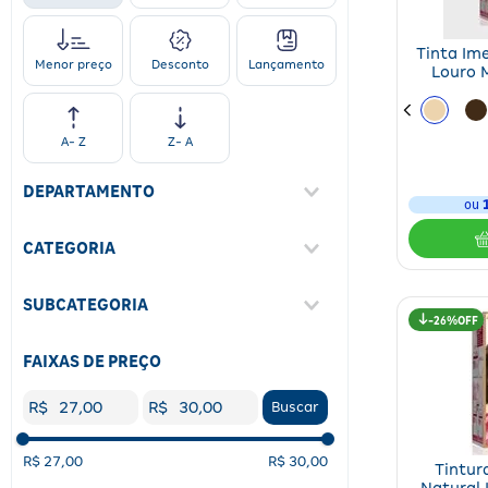
Tinta Ime
Desconto
Lançamento
Menor preço
Louro 
A- Z
Z- A
DEPARTAMENTO
ou
Beleza
(
23
)
CATEGORIA
Cabelos
(
23
)
SUBCATEGORIA
26%
Tintura E Coloração
(
23
)
FAIXAS DE PREÇO
R$
R$
Buscar
R$ 27,00
R$ 30,00
Tintur