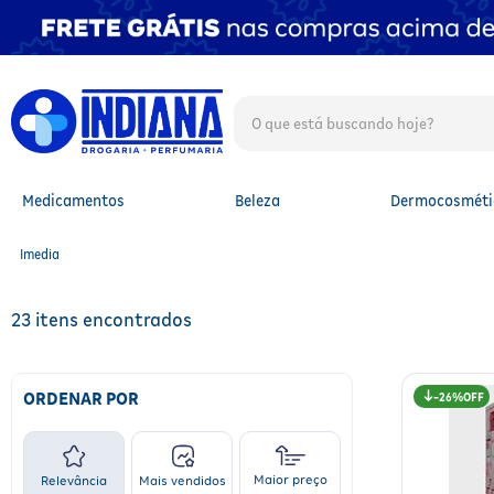
O que está buscando hoje?
TERMOS MAIS BUSCADOS
1
º
fralda
2
º
mounjaro
Medicamentos
Beleza
Dermocosméti
3
º
lenço umedecido
4
º
fralda xg
Imedia
5
º
protetor solar facial
6
º
shampoo
7
º
whey
23
8
º
protetor solar
9
º
óleo capilar
10
º
fralda g
ORDENAR POR
26%
Maior preço
Relevância
Mais vendidos