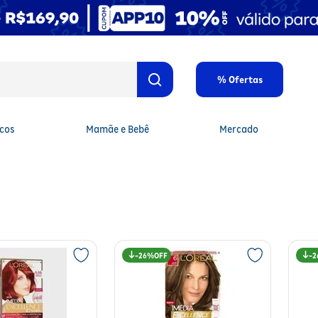
% Ofertas
cos
Mamãe e Bebê
Mercado
26%
2