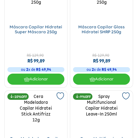
Fitoterápicos e Homeopáticos
Parar de fumar
Máscara Capilar Hidratei
Máscara Capilar Gloss
Super Máscara 250g
Hidratei SHRP 250g
R$
129
,
90
R$
129
,
90
R$
99
,
89
R$
99
,
89
ou
2
x de
R$
49
,
94
ou
2
x de
R$
49
,
94
Adicionar
Adicionar
10%
9%