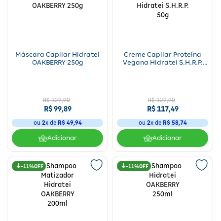
Máscara Capilar Hidratei
Creme Capilar Proteína
OAKBERRY 250g
Vegana Hidratei S.H.R.P.
50g
R$
129
,
90
R$
129
,
90
R$
99
,
89
R$
117
,
49
ou
2
x de
R$
49
,
94
ou
2
x de
R$
58
,
74
Adicionar
Adicionar
11%
11%