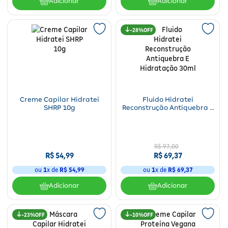
Adicionar
Adicionar
28%
Creme Capilar Hidratei
Fluido Hidratei
SHRP 10g
Reconstrução Antiquebra E
Hidratação 30ml
R$
97
,
00
R$
54
,
99
R$
69
,
37
ou
1
x de
R$
54
,
99
ou
1
x de
R$
69
,
37
Adicionar
Adicionar
23%
10%