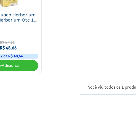
Guaco Herbarium
erbarium Otc 1
Frasco
R$
57
,
66
R$
48
,
66
1
x de
R$
48
,
66
Adicionar
Você viu todos os
1
produ