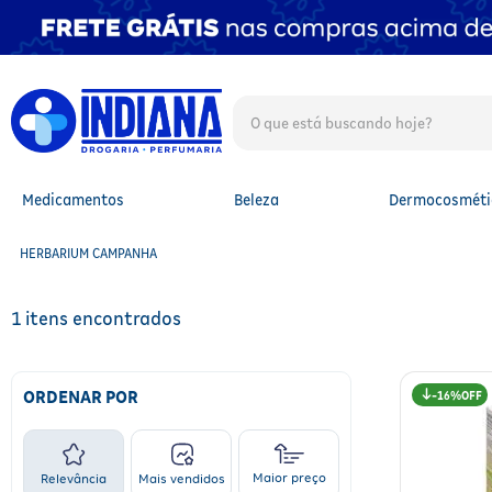
O que está buscando hoje?
TERMOS MAIS BUSCADOS
1
º
fralda
2
º
mounjaro
Medicamentos
Beleza
Dermocosméti
3
º
fralda xg
4
º
lenço umedecido
HERBARIUM CAMPANHA
5
º
protetor solar facial
6
º
shampoo
7
º
whey
1
8
º
protetor solar
9
º
óleo capilar
10
º
fralda g
ORDENAR POR
16%
Maior preço
Relevância
Mais vendidos