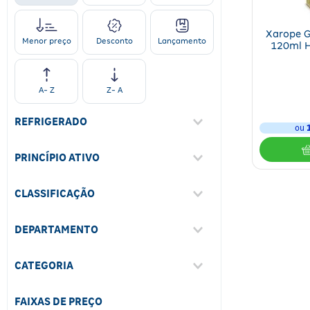
Xarope 
Desconto
Lançamento
Menor preço
120ml H
A- Z
Z- A
REFRIGERADO
ou
Não
(
1
)
PRINCÍPIO ATIVO
Mikania Glomerata
(
1
)
CLASSIFICAÇÃO
Ético Otc
(
1
)
DEPARTAMENTO
Medicamentos
(
1
)
CATEGORIA
Fitoterápicos E Homeopáticos
(
1
)
FAIXAS DE PREÇO